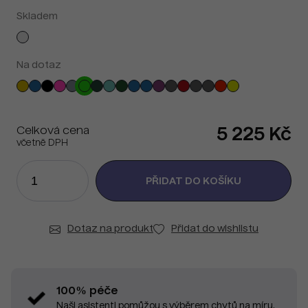
Skladem
Na dotaz
Celková cena
5 225 Kč
včetně DPH
Dotaz na produkt
Přidat do wishlistu
100% péče
Naši asistenti pomůžou s výběrem chytů na míru.