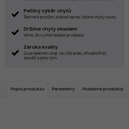
Pečlivý výběr chytů
Šetrné k prstům, stálost barev, žádné chyty navíc.
Držíme chyty skladem
Víme, že rychlé dodání je základ.
Záruka kvality
Za projektem stojí Jan Zbranek, oficiální IFSC
stavěč a jeho tým.
Popis produktu
Parametry
Podobné produkty