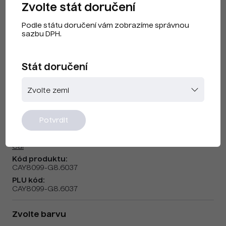
Zvolte stát doručení
Podle státu doručení vám zobrazíme správnou
sazbu DPH.
Stát doručení
Cai F240502 Pure Green
Potvrdit
Značka:
Cai
Kód produktu:
CAY8099-G8.6037
PLU kód:
CAY8099-G8.6037
Zvolte barvu