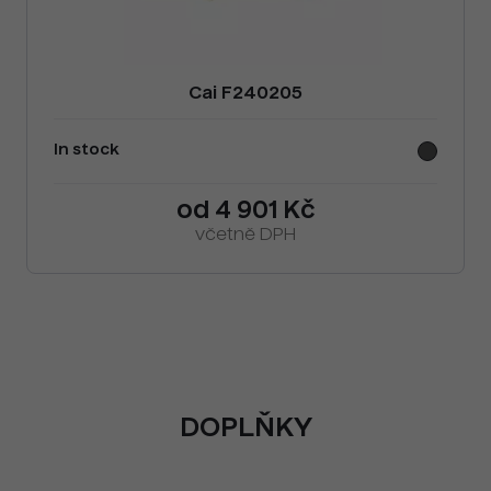
Cai F240205
In stock
od 4 901 Kč
včetně DPH
DOPLŇKY