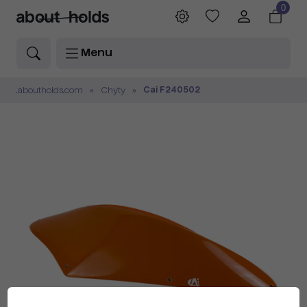
0
Menu
Cai F240502
.aboutholds.com
Chyty