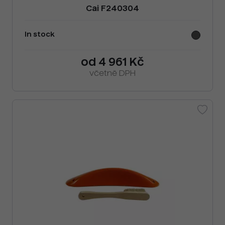
Cai F240304
In stock
od 4 961 Kč
včetně DPH