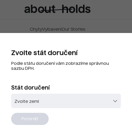
Chyty
Vybavení
Our Stories
Zvolte stát doručení
Raklamační řád
Podle státu doručení vám zobrazíme správnou
sazbu DPH.
Stát doručení
adného plnění)
 stran ohledně práv z vadného plnění se řídí příslušnými
mi § 1914 až 1925, § 2099 až 2117 a pro spotřebitele § 21
Potvrdit