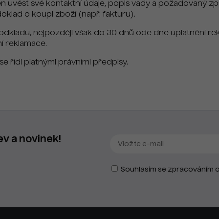
nen uvést své kontaktní údaje, popis vady a požadovaný zp
doklad o koupi zboží (např. fakturu).
odkladu, nejpozději však do 30 dnů ode dne uplatnění re
í reklamace.
e řídí platnými právními předpisy.
ev a novinek!
Souhlasím se zpracováním o