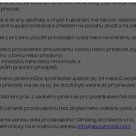
ímu za to, že zboží při převzetí nemá vady. Zejména prodá
 převzal:
é si strany ujednaly, a chybí-li ujednání, má takové vlastno
ré kupující očekával s ohledem na povahu zboží a na zák
který pro jeho použití prodávající uvádí nebo ke kterému 
 nebo provedením smluvenému vzorku nebo předloze, byla
ho vzorku nebo předlohy;
m množství, míře nebo hmotnosti; a
vkům právních předpisů.
ného plnění může spotřebitel uplatnit do 24 měsíců od přev
řevzetí, má se za to, že zboží bylo vadné již při převzetí.
platnění práv z vadného plnění se pro podnikatele řídí 
í oznámit prodávajícímu bez zbytečného odkladu poté, co ji 
ě na adresu sídla prodávajícího: Climbing Architects s.r.o.
ektronicky na e-mailovou adresu
info@aboutholds.com
.