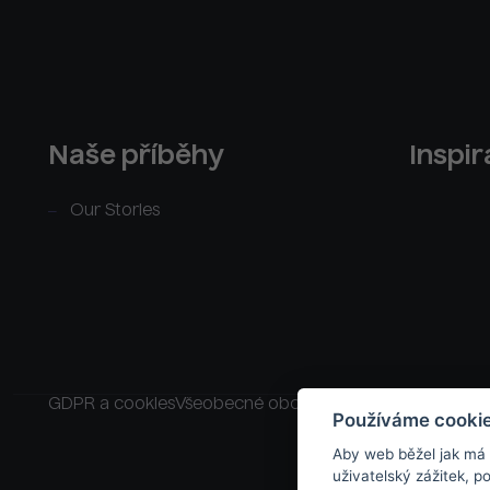
Naše příběhy
Inspi
Our Stories
GDPR a cookies
Všeobecné obchodní podmínky
Raklam
Používáme cooki
Aby web běžel jak má
uživatelský zážitek, 