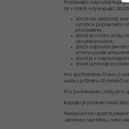
Prodávající odpovídá kupujíc
že v době, kdy kupující zboží
zboží má vlastnosti, kter
výrobce popsal nebo kte
prováděné;
zboží se hodí k účelu, 
obvykle používá;
zboží odpovídá jakostí
určeno podle smluvené
zboží je v odpovídající
zboží vyhovuje požada
Pro spotřebitele: Právo z vad
vada v průběhu 12 měsíců od p
Pro podnikatele: Lhůty pro u
Kupující je povinen vadu zbož
Reklamaci lze uplatnit písemn
Jablonec nad Nisou, nebo el