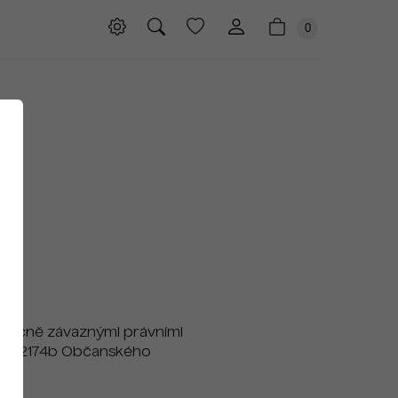
0
 obecně závaznými právními
61 až 2174b Občanského