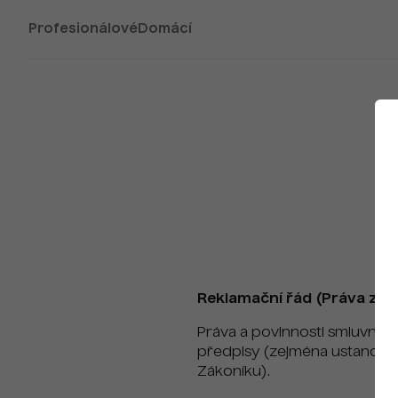
Profesionálové
Domácí
Reklamační řád (Práva z v
Práva a povinnosti smluvních
předpisy (zejména ustanovení
Zákoníku).