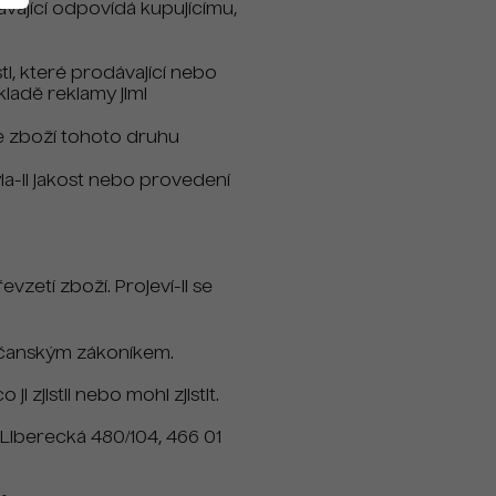
vající odpovídá kupujícímu,
sti, které prodávající nebo
ladě reklamy jimi
se zboží tohoto druhu
-li jakost nebo provedení
zetí zboží. Projeví-li se
občanským zákoníkem.
zjistil nebo mohl zjistit.
, Liberecká 480/104, 466 01