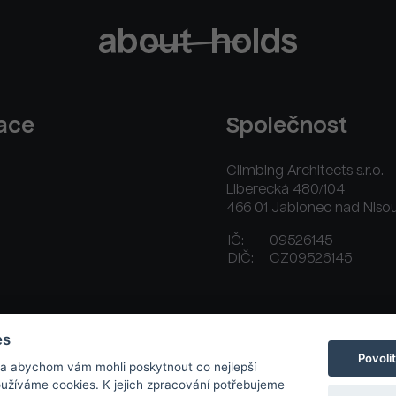
race
Společnost
Climbing Architects s.r.o.
Liberecká 480/104
466 01 Jablonec nad Niso
IČ:
09526145
DIČ:
CZ09526145
ační řád
Platební a dodací podmínky
Kontakt
es
Povoli
 a abychom vám mohli poskytnout co nejlepší
používáme cookies. K jejich zpracování potřebujeme