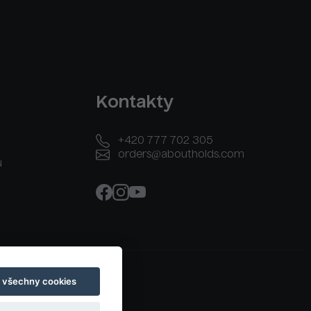
Kontakty
+420 777 702 305
orders@aboutholds.com
u
t všechny cookies