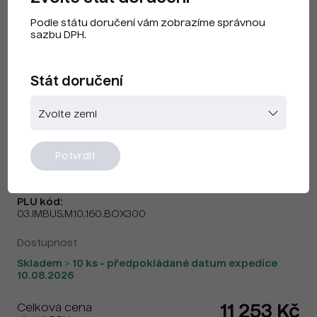
Podle státu doručení vám zobrazíme správnou
sazbu DPH.
Stát doručení
Šroub Würth ISO 4762/DIN 912 -
M10x160 mm - 300 ks
Značka:
Würth
Potvrdit
Kód produktu:
03.IMBUS.M10.160.BOX300
PLU kód:
03.IMBUS.M10.160.BOX300
Dostupnost
Skladem > 10 ks - předpokládané datum expedice
10.08.2026
Celková cena
11 253 Kč