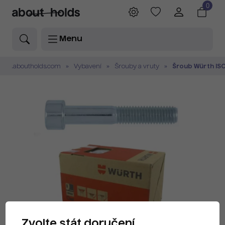
0
Menu
.aboutholds.com
Vybavení
Šrouby a vruty
Šroub Würth ISO
Zvolte stát doručení