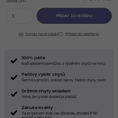
včetně DPH
Dotaz na produkt
Přidat do wishlistu
100% péče
Naši asistenti pomůžou s výběrem chytů na míru.
Pečlivý výběr chytů
Šetrné k prstům, stálost barev, žádné chyty navíc.
Držíme chyty skladem
Víme, že rychlé dodání je základ.
Záruka kvality
Za projektem stojí Jan Zbranek, oficiální IFSC
stavěč a jeho tým.