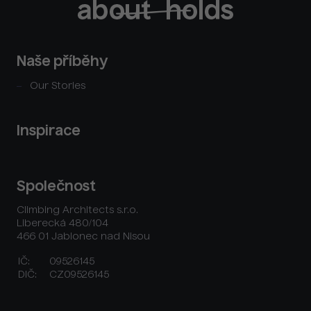
Naše příběhy
Our Stories
Inspirace
Společnost
Climbing Architects s.r.o.
Liberecká 480/104
466 01 Jablonec nad Nisou
IČ:
09526145
DIČ:
CZ09526145