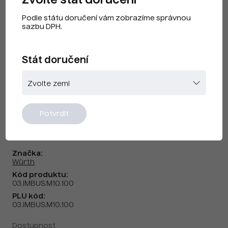
Zvolte stát doručení
Podle státu doručení vám zobrazíme správnou
sazbu DPH.
Stát doručení
Potvrdit
Šroub Würth ISO 4762/DIN 912 -
M10x100 mm
Značka:
Würth
Kód produktu:
03.IMBUS.M10.100
PLU kód:
03.IMBUS.M10.100
Dostupnost