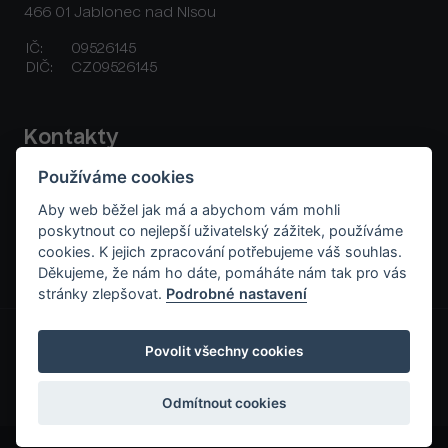
466 01 Jablonec nad Nisou
IČ:
09526145
DIČ:
CZ09526145
Kontakty
Používáme cookies
+420 777 702 305
orders@aboutholds.com
Aby web běžel jak má a abychom vám mohli
poskytnout co nejlepší uživatelský zážitek, používáme
cookies. K jejich zpracování potřebujeme váš souhlas.
Děkujeme, že nám ho dáte, pomáháte nám tak pro vás
stránky zlepšovat.
Podrobné nastavení
GDPR a cookies
Všeobecné obchodní podmínky
Raklamační řád
Platební a dodací podmínky
Kontakt
Povolit všechny cookies
Odmítnout cookies