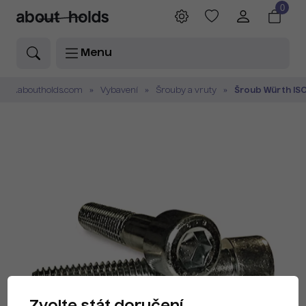
0
Menu
.aboutholds.com
Vybavení
Šrouby a vruty
Šroub Würth ISO