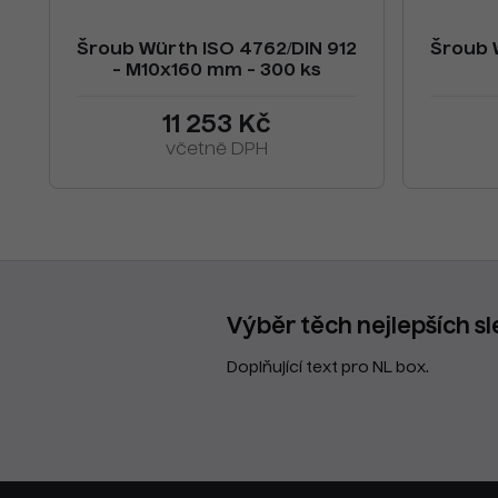
Šroub Würth ISO 4762/DIN 912
Šroub 
- M10x160 mm - 300 ks
11 253 Kč
včetně DPH
Výběr těch nejlepších sl
Doplňující text pro NL box.