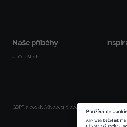
Naše příběhy
Inspi
Our Stories
GDPR a cookies
Všeobecné obchodní podmínky
Raklam
Používáme cooki
Aby web běžel jak má
uživatelský zážitek, 