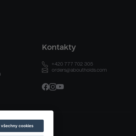
Kontakty
+420 777 702 305
orders@aboutholds.com
u
t všechny cookies