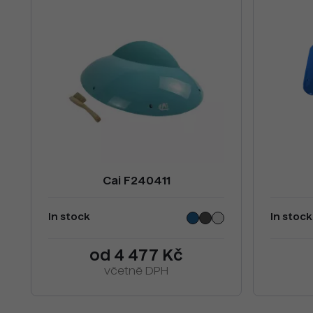
Cai F240411
In stock
In stock
od 4 477 Kč
včetně DPH