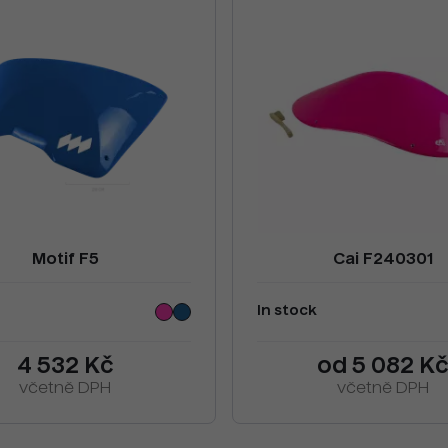
Motif F5
Cai F240301
In stock
4 532 Kč
od 5 082 K
včetně DPH
včetně DPH