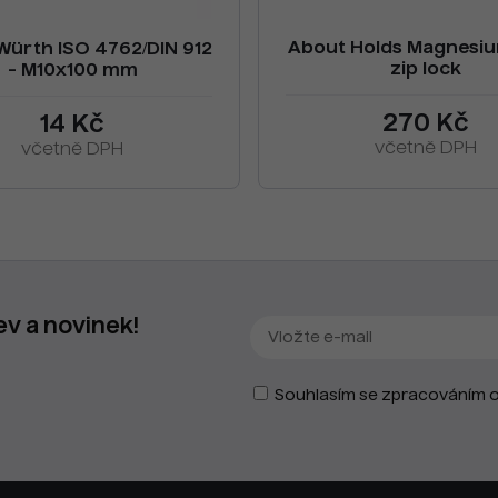
About Holds Magnesi
Würth ISO 4762/DIN 912
zip lock
- M10x100 mm
270 Kč
14 Kč
včetně DPH
včetně DPH
ev a novinek!
Souhlasím se zpracováním o