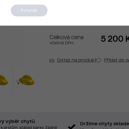
Na dotaz
Potvrdit
Celková cena
5 200 
včetně DPH
Dotaz na produkt
Přidat do w
vý výběr chytů
Držíme chyty sklad
 k prstům, stálost barev, žádné