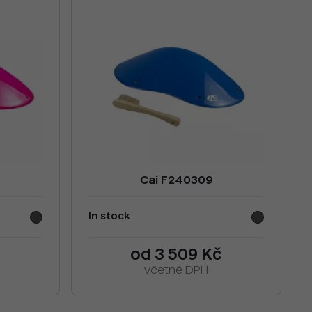
Cai F240309
In stock
č
od 3 509 Kč
včetně DPH