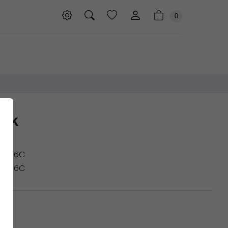
0
ink
.806C
.806C