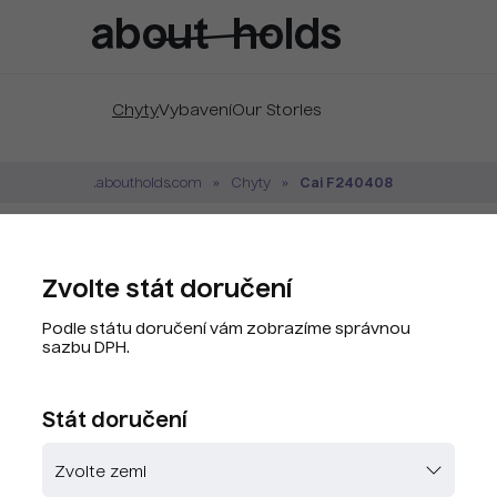
Chyty
Vybavení
Our Stories
Cai F240408
.aboutholds.com
Chyty
Cai F240408 Fluo P
Zvolte stát doručení
Značka:
Cai
Podle státu doručení vám zobrazíme správnou
Kód produktu:
CAY8093-G8
sazbu DPH.
PLU kód:
CAY8093-G8
Stát doručení
Zvolte barvu
Skladem