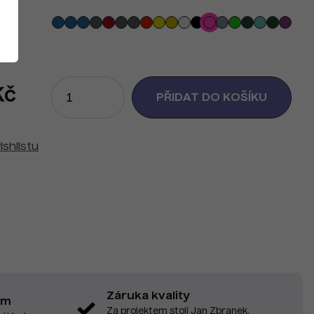
Kč
ishlistu
Záruka kvality
em
Za projektem stojí Jan Zbranek,