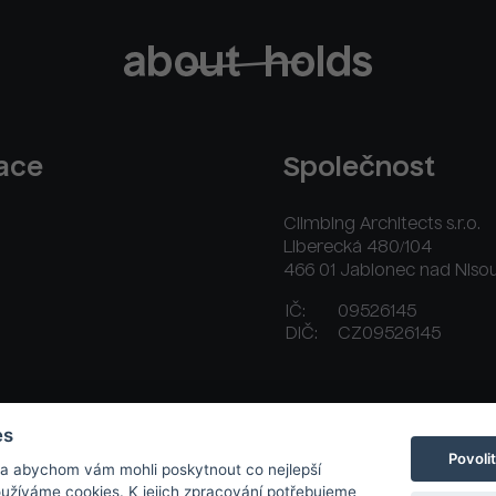
race
Společnost
Climbing Architects s.r.o.
Liberecká 480/104
466 01 Jablonec nad Niso
IČ:
09526145
DIČ:
CZ09526145
ační řád
Platební a dodací podmínky
Kontakt
es
Povoli
 a abychom vám mohli poskytnout co nejlepší
používáme cookies. K jejich zpracování potřebujeme