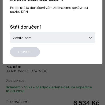
Podle státu doručení vám zobrazíme správnou
sazbu DPH.
Stát doručení
Šroub Würth ISO 4762/DIN 912 -
M10x110 mm - 300 ks
Značka:
Würth
Potvrdit
Kód produktu:
03.IMBUS.M10.110.BOX300
PLU kód:
03.IMBUS.M10.110.BOX300
Dostupnost
Skladem > 10 ks - předpokládané datum expedice
10.08.2026
Celková cena
6 534 Kč