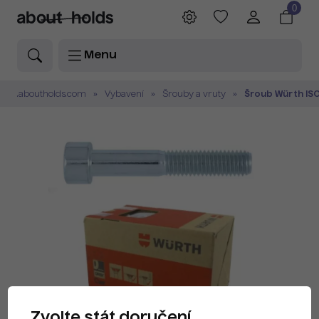
0
Menu
.aboutholds.com
Vybavení
Šrouby a vruty
Šroub Würth ISO
Zvolte stát doručení