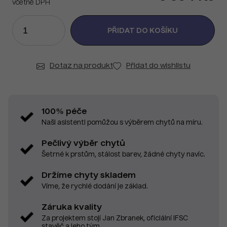
včetně DPH
Dotaz na produkt
Přidat do wishlistu
100% péče
Naši asistenti pomůžou s výběrem chytů na míru.
Pečlivý výběr chytů
Šetrné k prstům, stálost barev, žádné chyty navíc.
Držíme chyty skladem
Víme, že rychlé dodání je základ.
Záruka kvality
Za projektem stojí Jan Zbranek, oficiální IFSC
stavěč a jeho tým.