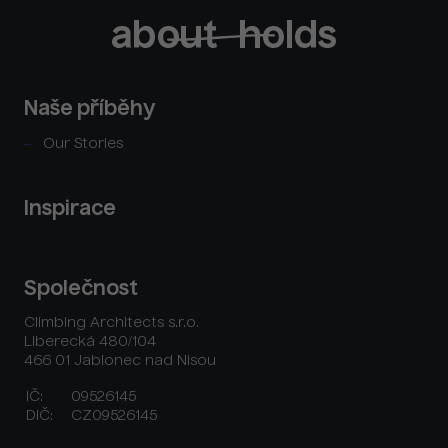
Naše příběhy
Our Stories
Inspirace
Společnost
Climbing Architects s.r.o.
Liberecká 480/104
466 01 Jablonec nad Nisou
IČ:
09526145
DIČ:
CZ09526145