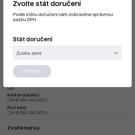
Zvolte stát doručení
Podle státu doručení vám zobrazíme správnou
sazbu DPH.
Stát doručení
Cai F240404 Purple US
Potvrdit
Značka:
Cai
Kód produktu:
CAY8089-G8.267U
PLU kód:
CAY8089-G8.267U
Zvolte barvu