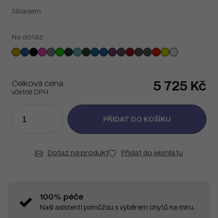
Skladem
Na dotaz
Celková cena
5 725 Kč
včetně DPH
Dotaz na produkt
Přidat do wishlistu
100% péče
Naši asistenti pomůžou s výběrem chytů na míru.