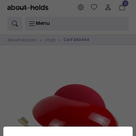
0
Menu
Cai F240404
.aboutholds.com
Chyty