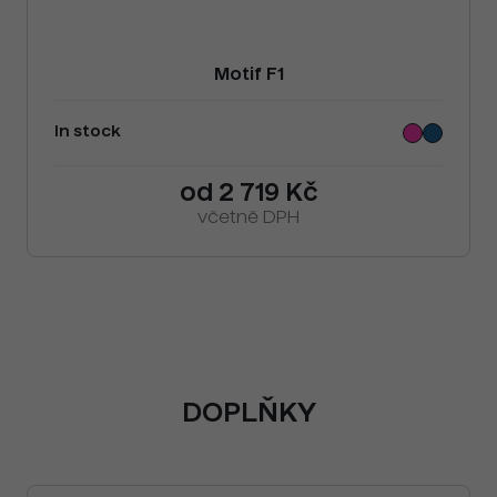
Motif F1
In stock
od 2 719 Kč
včetně DPH
DOPLŇKY