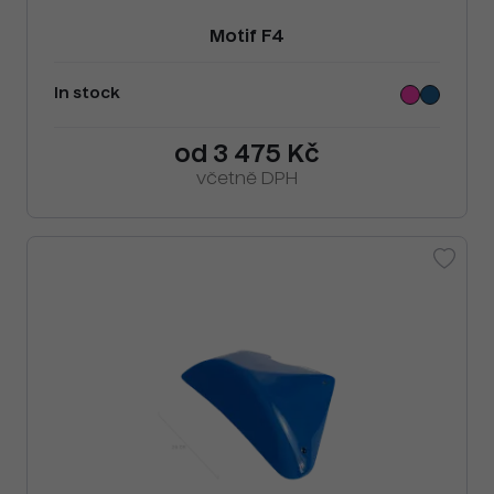
Motif F4
In stock
od 3 475 Kč
včetně DPH