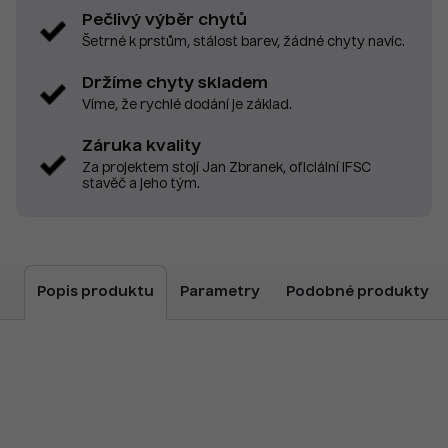
Pečlivý výběr chytů
Šetrné k prstům, stálost barev, žádné chyty navíc.
Držíme chyty skladem
Víme, že rychlé dodání je základ.
Záruka kvality
Za projektem stojí Jan Zbranek, oficiální IFSC
stavěč a jeho tým.
Popis produktu
Parametry
Podobné produkty