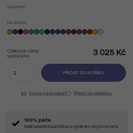
Skladem
Na dotaz
Celková cena
3 025 Kč
včetně DPH
Dotaz na produkt
Přidat do wishlistu
100% péče
Naši asistenti pomůžou s výběrem chytů na míru.