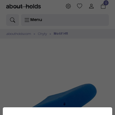
0
Menu
Motif H11
.aboutholds.com
Chyty