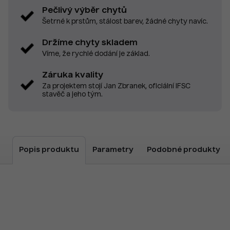
Pečlivý výběr chytů
Šetrné k prstům, stálost barev, žádné chyty navíc.
Držíme chyty skladem
Víme, že rychlé dodání je základ.
Záruka kvality
Za projektem stojí Jan Zbranek, oficiální IFSC
stavěč a jeho tým.
Popis produktu
Parametry
Podobné produkty