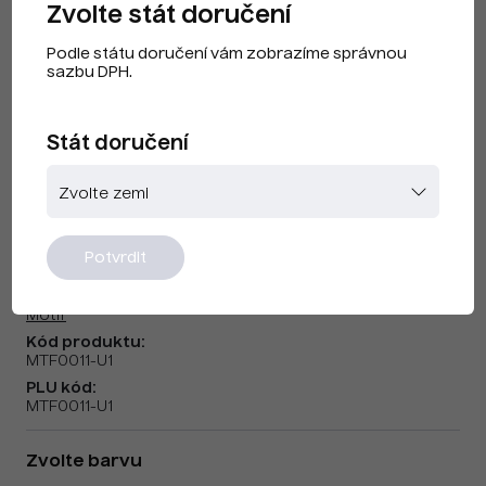
Zvolte stát doručení
Podle státu doručení vám zobrazíme správnou
sazbu DPH.
Stát doručení
Motif H11
Potvrdit
Značka:
Motif
Kód produktu:
MTF0011-U1
PLU kód:
MTF0011-U1
Zvolte barvu