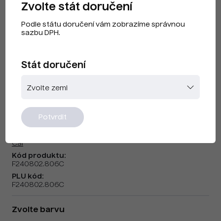
Zvolte stát doručení
Podle státu doručení vám zobrazíme správnou
sazbu DPH.
Stát doručení
CAI F240802 Fluoro růžová
Potvrdit
Značka:
Cai
Kód produktu:
F240802.806C
PLU kód:
F240802.806C
Zvolte barvu