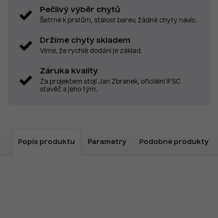
Pečlivý výběr chytů
Šetrné k prstům, stálost barev, žádné chyty navíc.
Držíme chyty skladem
Víme, že rychlé dodání je základ.
Záruka kvality
Za projektem stojí Jan Zbranek, oficiální IFSC
stavěč a jeho tým.
Popis produktu
Parametry
Podobné produkty