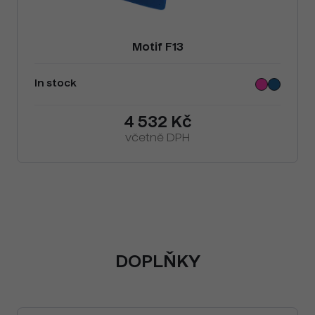
Motif F13
In stock
4 532 Kč
včetně DPH
DOPLŇKY