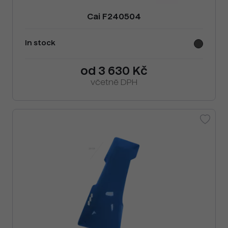
Cai F240504
In stock
od 3 630 Kč
včetně DPH