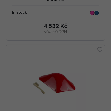
Motif F6
In stock
4 532 Kč
včetně DPH