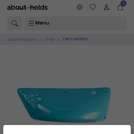
0
Menu
CAI F240802
.aboutholds.com
Chyty