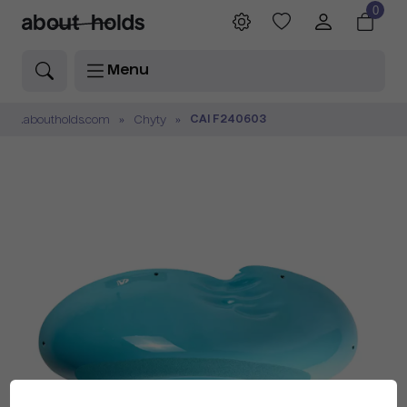
0
Menu
CAI F240603
.aboutholds.com
Chyty