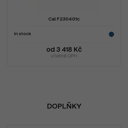
Cai F230401c
In stock
od 3 418 Kč
včetně DPH
DOPLŇKY