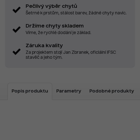
Pečlivý výběr chytů
Šetrné k prstům, stálost barev, žádné chyty navíc.
Držíme chyty skladem
Víme, že rychlé dodání je základ.
Záruka kvality
Za projektem stojí Jan Zbranek, oficiální IFSC
stavěč a jeho tým.
Popis produktu
Parametry
Podobné produkty