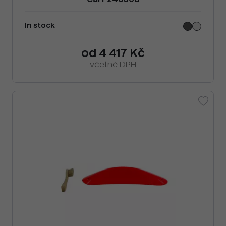
Cai F240508
In stock
od 4 417 Kč
včetně DPH