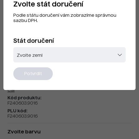
Zvolte stát doručení
Podle státu doručení vám zobrazíme správnou
sazbu DPH.
Stát doručení
CAI F240603 Dopravní bílá
Potvrdit
Značka:
Cai
Kód produktu:
F240603.9016
PLU kód:
F240603.9016
Zvolte barvu