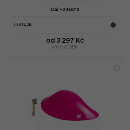
Cai F240212
In stock
od 3 297 Kč
včetně DPH