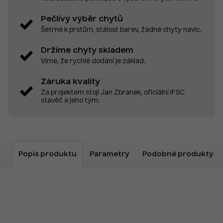
Pečlivý výběr chytů
Šetrné k prstům, stálost barev, žádné chyty navíc.
Držíme chyty skladem
Víme, že rychlé dodání je základ.
Záruka kvality
Za projektem stojí Jan Zbranek, oficiální IFSC
stavěč a jeho tým.
Popis produktu
Parametry
Podobné produkty