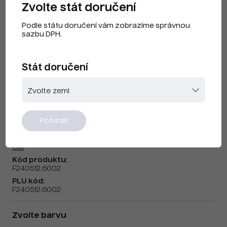
Zvolte stát doručení
Podle státu doručení vám zobrazíme správnou
sazbu DPH.
Stát doručení
CAI F240512 Tmavě zelená
Potvrdit
Značka:
Cai
Kód produktu:
F240512.6002
PLU kód:
F240512.6002
Zvolte barvu