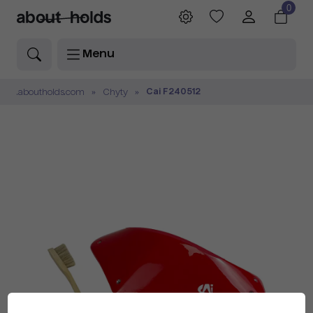
0
Menu
Cai F240512
.aboutholds.com
Chyty