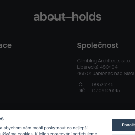
race
Společnost
Climbing Architects s.r.o.
Liberecká 480/104
466 01 Jablonec nad Niso
IČ:
09526145
DIČ:
CZ09526145
ační řád
Platební a dodací podmínky
Kontakt
es
Povoli
 a abychom vám mohli poskytnout co nejlepší
používáme cookies. K jejich zpracování potřebujeme