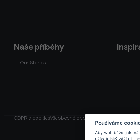
Naše příběhy
Inspi
Our Stories
GDPR a cookies
Všeobecné obchodní podmínky
Raklam
Používáme cooki
Aby web běžel jak má
uživatelský zážitek, 