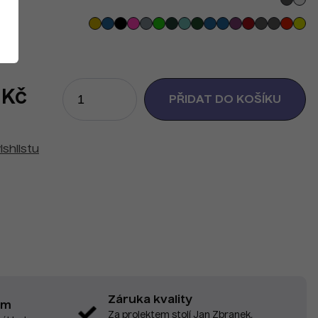
 Kč
ishlistu
Záruka kvality
em
Za projektem stojí Jan Zbranek,