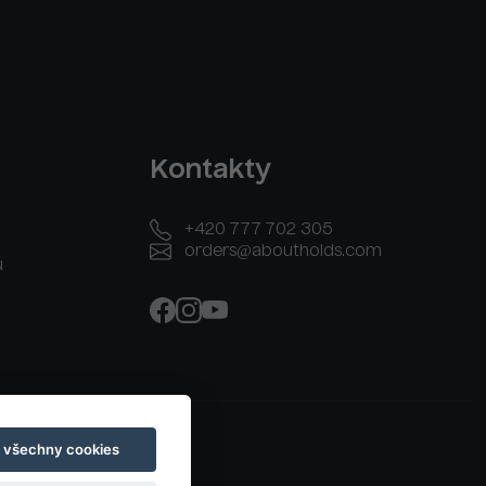
Kontakty
+420 777 702 305
orders@aboutholds.com
u
t všechny cookies