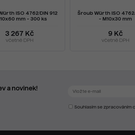
Würth ISO 4762/DIN 912
Šroub Würth ISO 4762/
M10x60 mm - 300 ks
- M10x30 mm
3 267 Kč
9 Kč
včetně DPH
včetně DPH
ev a novinek!
Souhlasím se zpracováním o