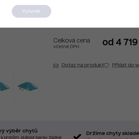
Na dotaz
Potvrdit
Celková cena
od 4 719
včetně DPH
Dotaz na produkt
Přidat do w
vý výběr chytů
Držíme chyty sklad
 k prstům, stálost barev, žádné