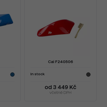
Cai F240506
In stock
od 3 449 Kč
včetně DPH