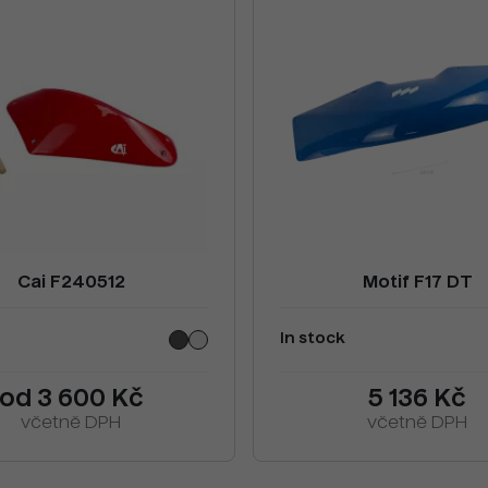
Cai F240512
Motif F17 DT
In stock
od 3 600 Kč
5 136 Kč
včetně DPH
včetně DPH