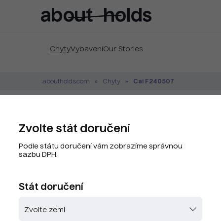
Chyty
Vybavení
Our Stories
Cai F240507
.aboutholds.com
Chyty
Cai F240507
Zvolte stát doručení
Značka:
Cai
Podle státu doručení vám zobrazíme správnou
Kód produktu:
CAY0111-G8
sazbu DPH.
PLU kód:
CAY0111-G8
Stát doručení
Zvolte barvu
Skladem