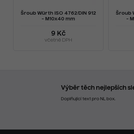
Šroub Würth ISO 4762/DIN 912
Šroub 
- M10x40 mm
- 
9 Kč
včetně DPH
Výběr těch nejlepších sl
Doplňující text pro NL box.