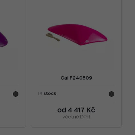
Cai F240509
In stock
č
od 4 417 Kč
včetně DPH