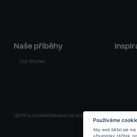
Naše příběhy
Inspi
Our Stories
GDPR a cookies
Všeobecné obchodní podmínky
Raklam
Používáme cooki
Aby web běžel jak má
uživatelský zážitek, 