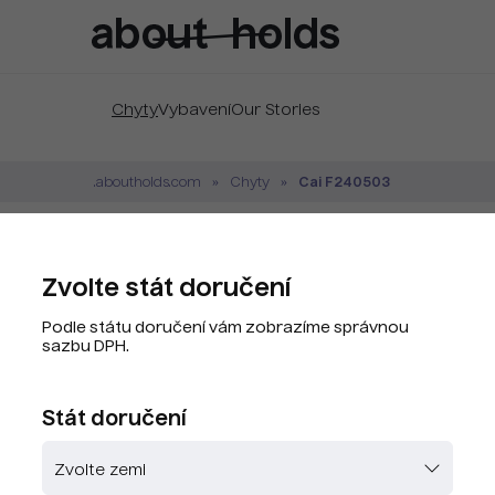
Chyty
Vybavení
Our Stories
Cai F240503
.aboutholds.com
Chyty
Cai F240503 Mint
Zvolte stát doručení
Značka:
Cai
Podle státu doručení vám zobrazíme správnou
Kód produktu:
CAY8100-G8
sazbu DPH.
PLU kód:
CAY8100-G8
Stát doručení
Zvolte barvu
Skladem