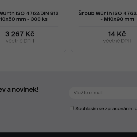
Würth ISO 4762/DIN 912
Šroub Würth ISO 4762/
M10x50 mm - 300 ks
- M10x90 mm
3 267 Kč
14 Kč
včetně DPH
včetně DPH
ev a novinek!
Souhlasím se zpracováním o