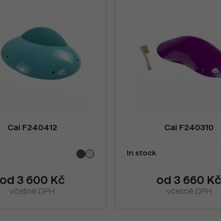
Cai F240412
Cai F240310
In stock
od 3 600 Kč
od 3 660 K
včetně DPH
včetně DPH