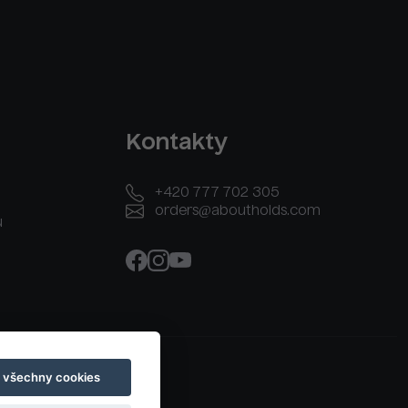
Kontakty
+420 777 702 305
orders@aboutholds.com
u
t všechny cookies