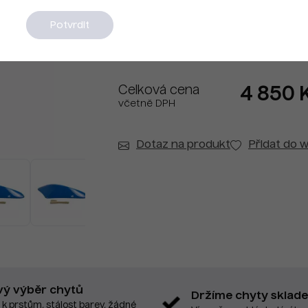
Na dotaz
Potvrdit
Celková cena
4 850 
včetně DPH
Dotaz na produkt
Přidat do w
vý výběr chytů
Držíme chyty sklad
 k prstům, stálost barev, žádné