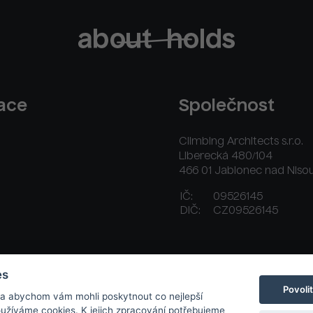
race
Společnost
Climbing Architects s.r.o.
Liberecká 480/104
466 01 Jablonec nad Niso
IČ:
09526145
DIČ:
CZ09526145
ační řád
Platební a dodací podmínky
Kontakt
es
Povoli
 a abychom vám mohli poskytnout co nejlepší
používáme cookies. K jejich zpracování potřebujeme