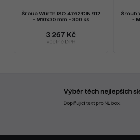
Šroub Würth ISO 4762/DIN 912
Šroub 
- M10x30 mm - 300 ks
- 
3 267 Kč
včetně DPH
Výběr těch nejlepších sl
Doplňující text pro NL box.