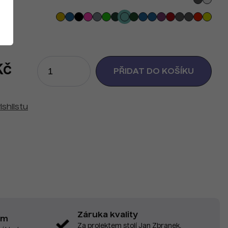
Kč
ishlistu
Záruka kvality
em
Za projektem stojí Jan Zbranek,