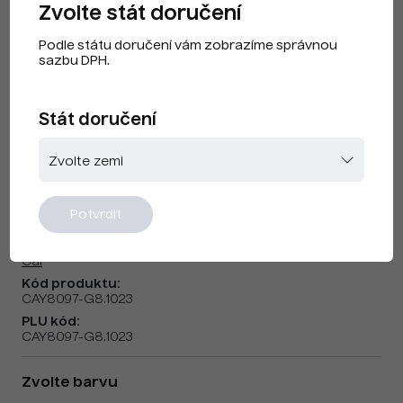
Zvolte stát doručení
Podle státu doručení vám zobrazíme správnou
sazbu DPH.
Stát doručení
Cai F240412 Traffic Yellow
Potvrdit
Značka:
Cai
Kód produktu:
CAY8097-G8.1023
PLU kód:
CAY8097-G8.1023
Zvolte barvu