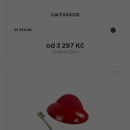
Cai F240212
In stock
od 3 297 Kč
včetně DPH