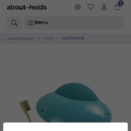
0
Menu
Cai F240412
.aboutholds.com
Chyty