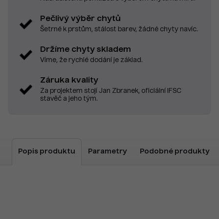
Pečlivý výběr chytů
Šetrné k prstům, stálost barev, žádné chyty navíc.
Držíme chyty skladem
Víme, že rychlé dodání je základ.
Záruka kvality
Za projektem stojí Jan Zbranek, oficiální IFSC
stavěč a jeho tým.
Popis produktu
Parametry
Podobné produkty