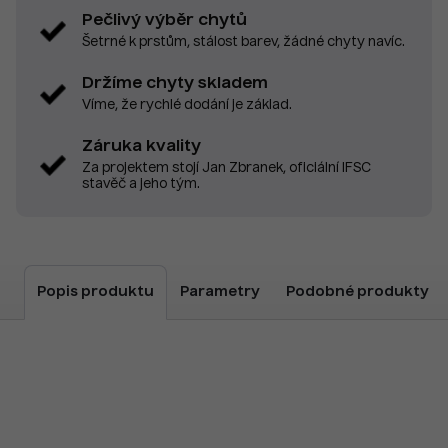
Pečlivý výběr chytů
Šetrné k prstům, stálost barev, žádné chyty navíc.
Držíme chyty skladem
Víme, že rychlé dodání je základ.
Záruka kvality
Za projektem stojí Jan Zbranek, oficiální IFSC
stavěč a jeho tým.
Popis produktu
Parametry
Podobné produkty