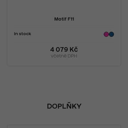
Motif F11
In stock
4 079 Kč
včetně DPH
DOPLŇKY