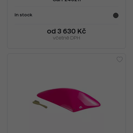
Cai F240211
In stock
od 3 630 Kč
včetně DPH