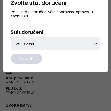
Zvolte stát doručení
Podle státu doručení vám zobrazíme správnou
sazbu DPH.
Stát doručení
CAI F240405 Nebeská modrá US
Potvrdit
Značka:
Cai
Kód produktu:
F240405.5015US
PLU kód:
F240405.5015US
Zvolte barvu