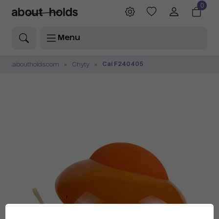
0
Menu
Cai F240405
.aboutholds.com
Chyty