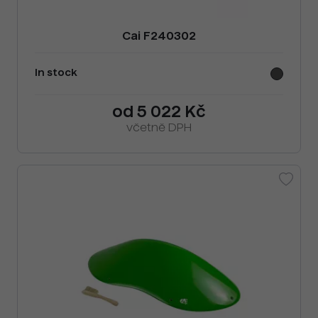
Cai F240302
In stock
od 5 022 Kč
včetně DPH