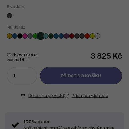
Skladem
Na dotaz
Celková cena
3 825 Kč
včetně DPH
Dotaz na produkt
Přidat do wishlistu
100% péče
Naši asistenti pomůžou s výběrem chytů na míru.