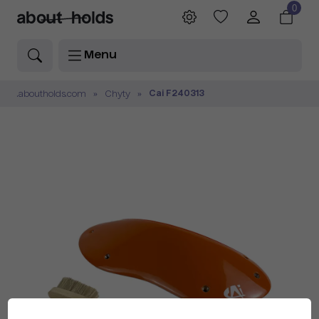
0
Menu
Cai F240313
.aboutholds.com
Chyty