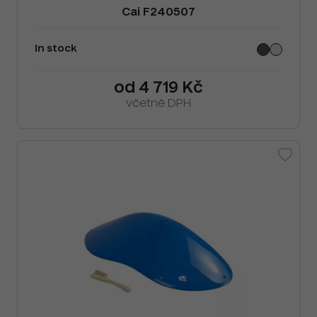
Cai F240507
In stock
od 4 719 Kč
včetně DPH