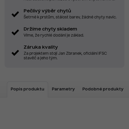
Pečlivý výběr chytů
Šetrné k prstům, stálost barev, žádné chyty navíc.
Držíme chyty skladem
Víme, že rychlé dodání je základ.
Záruka kvality
Za projektem stojí Jan Zbranek, oficiální IFSC
stavěč a jeho tým.
Popis produktu
Parametry
Podobné produkty