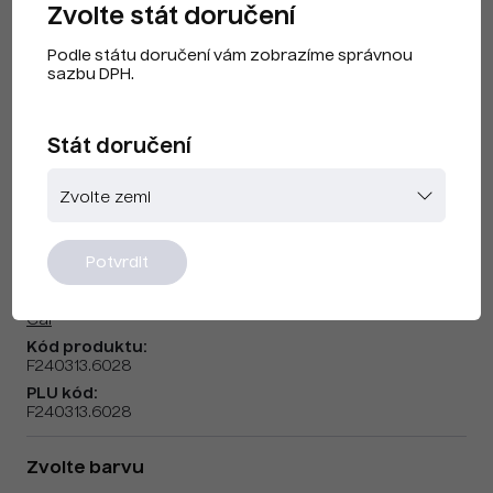
Zvolte stát doručení
Podle státu doručení vám zobrazíme správnou
sazbu DPH.
Stát doručení
CAI F240313 Fluoro zelená
Potvrdit
Značka:
Cai
Kód produktu:
F240313.6028
PLU kód:
F240313.6028
Zvolte barvu