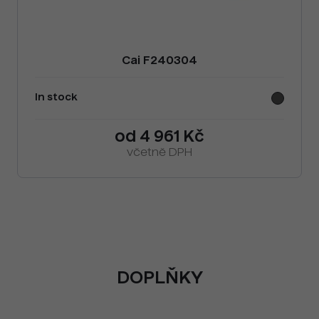
Cai F240304
In stock
od 4 961 Kč
včetně DPH
DOPLŇKY