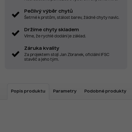
Pečlivý výběr chytů
Šetrné k prstům, stálost barev, žádné chyty navíc.
Držíme chyty skladem
Víme, že rychlé dodání je základ.
Záruka kvality
Za projektem stojí Jan Zbranek, oficiální IFSC
stavěč a jeho tým.
Popis produktu
Parametry
Podobné produkty