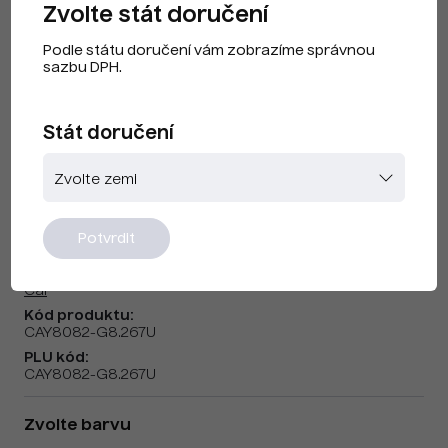
Zvolte stát doručení
Podle státu doručení vám zobrazíme správnou
sazbu DPH.
Stát doručení
Cai F240311 Purple US
Potvrdit
Značka:
Cai
Kód produktu:
CAY8082-G8.267U
PLU kód:
CAY8082-G8.267U
Zvolte barvu