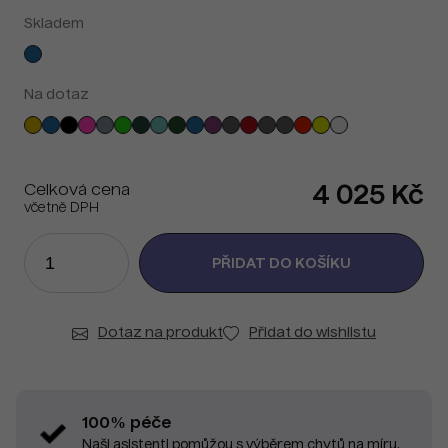
Skladem
Na dotaz
Celková cena
4 025 Kč
včetně DPH
Dotaz na produkt
Přidat do wishlistu
100% péče
Naši asistenti pomůžou s výběrem chytů na míru.