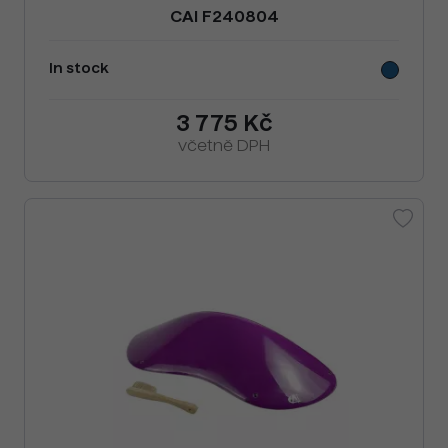
CAI F240804
In stock
3 775 Kč
včetně DPH