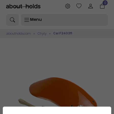
0
Menu
Cai F240311
.aboutholds.com
Chyty