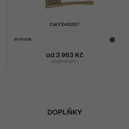
Cai F240207
In stock
od 3 963 Kč
včetně DPH
DOPLŇKY