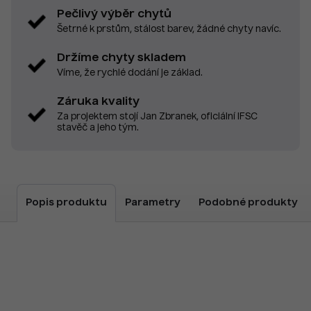
Pečlivý výběr chytů
Šetrné k prstům, stálost barev, žádné chyty navíc.
Držíme chyty skladem
Víme, že rychlé dodání je základ.
Záruka kvality
Za projektem stojí Jan Zbranek, oficiální IFSC
stavěč a jeho tým.
Popis produktu
Parametry
Podobné produkty