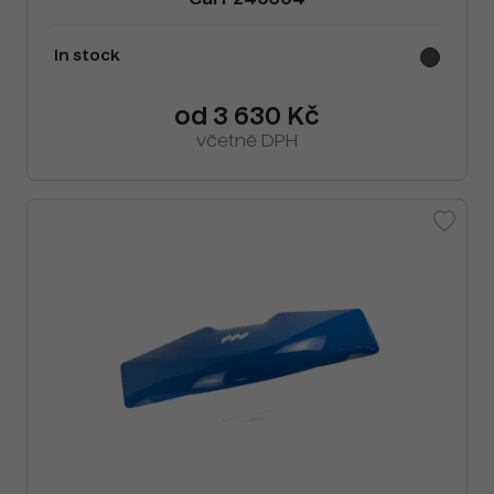
Cai F240504
In stock
od 3 630 Kč
včetně DPH