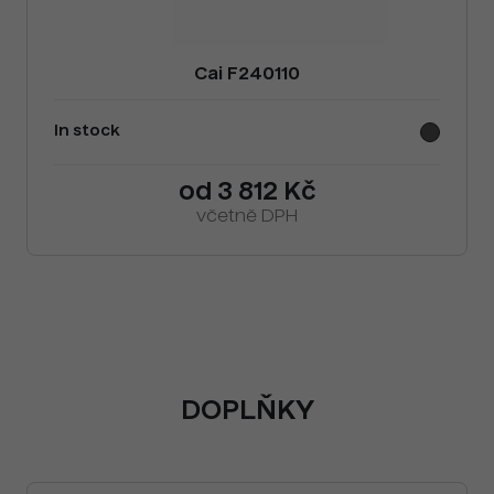
Cai F240110
In stock
od 3 812 Kč
včetně DPH
DOPLŇKY