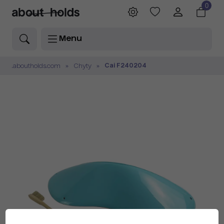
0
Menu
Cai F240204
.aboutholds.com
Chyty