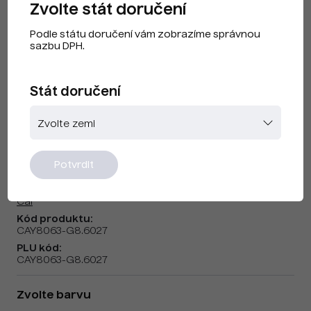
Zvolte stát doručení
Podle státu doručení vám zobrazíme správnou
sazbu DPH.
Stát doručení
Cai F240204 Mint
Potvrdit
Značka:
Cai
Kód produktu:
CAY8063-G8.6027
PLU kód:
CAY8063-G8.6027
Zvolte barvu