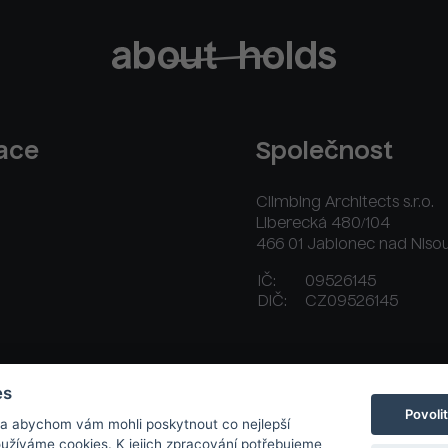
race
Společnost
Climbing Architects s.r.o.
Liberecká 480/104
466 01 Jablonec nad Niso
IČ:
09526145
DIČ:
CZ09526145
ační řád
Platební a dodací podmínky
Kontakt
es
Povoli
 a abychom vám mohli poskytnout co nejlepší
používáme cookies. K jejich zpracování potřebujeme