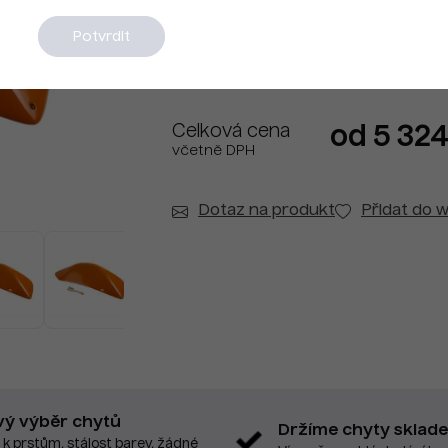
Na dotaz
Potvrdit
Celková cena
od 5 324
včetně DPH
Dotaz na produkt
Přidat do w
vý výběr chytů
Držíme chyty sklad
 k prstům, stálost barev, žádné