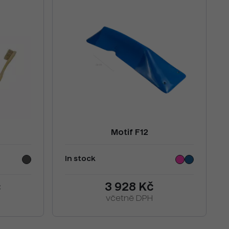
Motif F12
In stock
č
3 928 Kč
včetně DPH