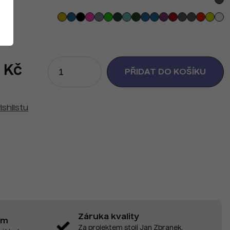
 Kč
ishlistu
Záruka kvality
em
Za projektem stojí Jan Zbranek,