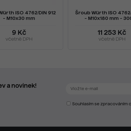
Würth ISO 4762/DIN 912
Šroub Würth ISO 4762/
- M10x30 mm
- M10x180 mm - 30
9 Kč
11 253 Kč
včetně DPH
včetně DPH
ev a novinek!
Souhlasím se zpracováním o