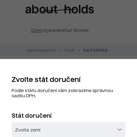
Chyty
Vybavení
Our Stories
Cai F240102
.aboutholds.com
Chyty
Cai F240102
Zvolte stát doručení
Značka:
Cai
Podle státu doručení vám zobrazíme správnou
Kód produktu:
CAY8049-G
sazbu DPH.
PLU kód:
CAY8049-G
Stát doručení
Zvolte barvu
Skladem