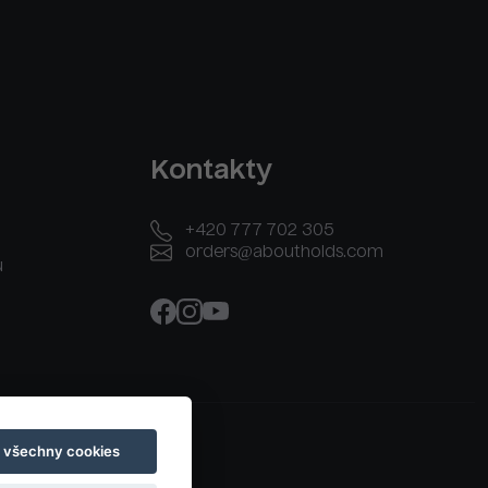
Kontakty
+420 777 702 305
orders@aboutholds.com
u
t všechny cookies