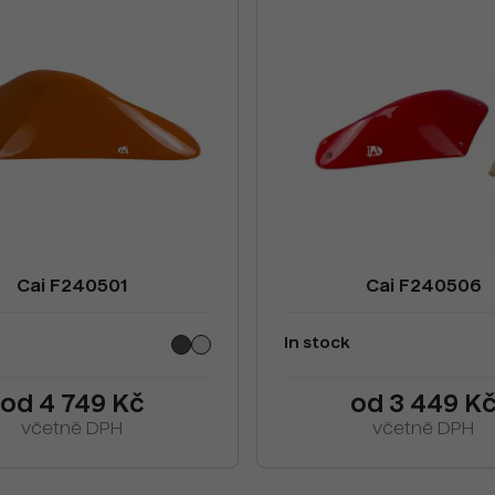
Cai F240501
Cai F240506
In stock
od 4 749 Kč
od 3 449 K
včetně DPH
včetně DPH