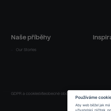
Naše příběhy
Inspi
Our Stories
GDPR a cookies
Všeobecné obchodní podmínky
Raklam
Používáme cooki
Aby web běžel jak má
uživatelský zážitek, 