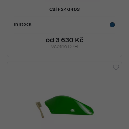
Cai F240403
In stock
od 3 630 Kč
včetně DPH