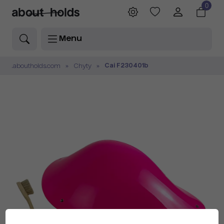
0
Menu
Cai F230401b
.aboutholds.com
Chyty