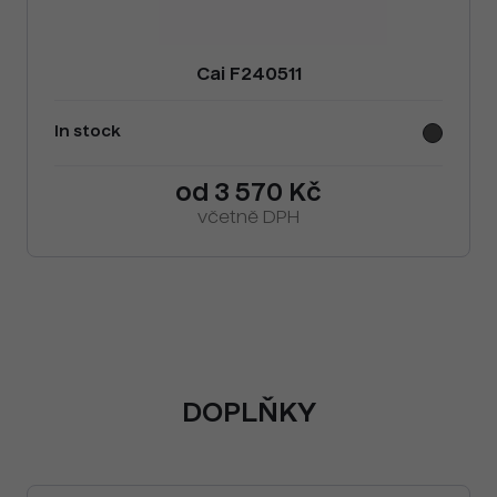
Cai F240511
In stock
od 3 570 Kč
včetně DPH
DOPLŇKY