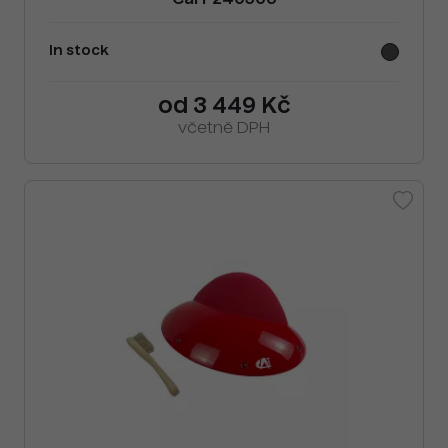
Cai F240506
In stock
od 3 449 Kč
včetně DPH