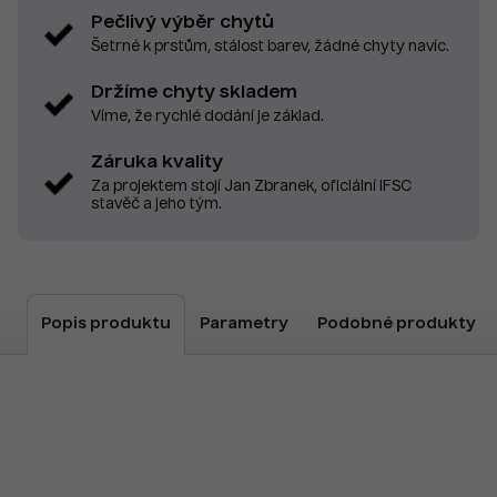
Pečlivý výběr chytů
Šetrné k prstům, stálost barev, žádné chyty navíc.
Držíme chyty skladem
Víme, že rychlé dodání je základ.
Záruka kvality
Za projektem stojí Jan Zbranek, oficiální IFSC
stavěč a jeho tým.
Popis produktu
Parametry
Podobné produkty