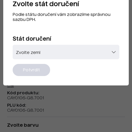
Zvolte stát doručení
Podle státu doručení vám zobrazíme správnou
sazbu DPH.
Stát doručení
Cai F230401b Silver Grey
Potvrdit
Značka:
Cai
Kód produktu:
CAY0106-G8.7001
PLU kód:
CAY0106-G8.7001
Zvolte barvu