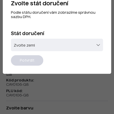
Zvolte stát doručení
Podle státu doručení vám zobrazíme správnou
sazbu DPH.
Stát doručení
Cai F230401b
Potvrdit
Značka:
Cai
Kód produktu:
CAY0106-G8
PLU kód:
CAY0106-G8
Zvolte barvu