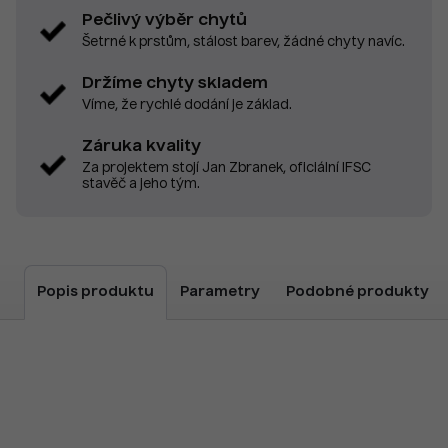
Pečlivý výběr chytů
Šetrné k prstům, stálost barev, žádné chyty navíc.
Držíme chyty skladem
Víme, že rychlé dodání je základ.
Záruka kvality
Za projektem stojí Jan Zbranek, oficiální IFSC
stavěč a jeho tým.
Popis produktu
Parametry
Podobné produkty