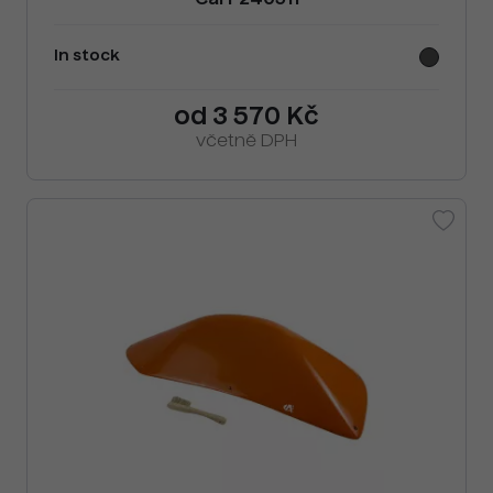
Cai F240511
In stock
od 3 570 Kč
včetně DPH