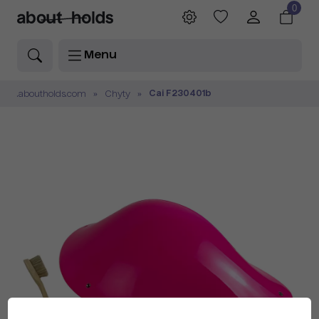
0
Menu
Cai F230401b
.aboutholds.com
Chyty