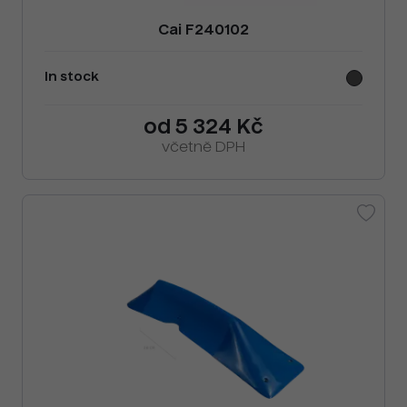
Cai F240102
In stock
od 5 324 Kč
včetně DPH