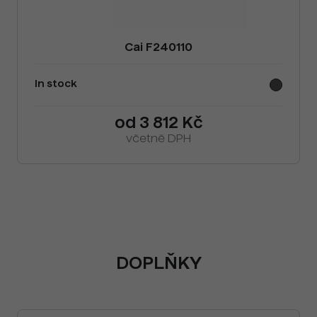
Cai F240110
In stock
od 3 812 Kč
včetně DPH
DOPLŇKY