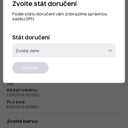
Zvolte stát doručení
Podle státu doručení vám zobrazíme správnou
sazbu DPH.
Stát doručení
CAI F230304 Nebeská modrá EU
Potvrdit
Značka:
Cai
Kód produktu:
F230304.5015EU
PLU kód:
F230304.5015EU
Zvolte barvu