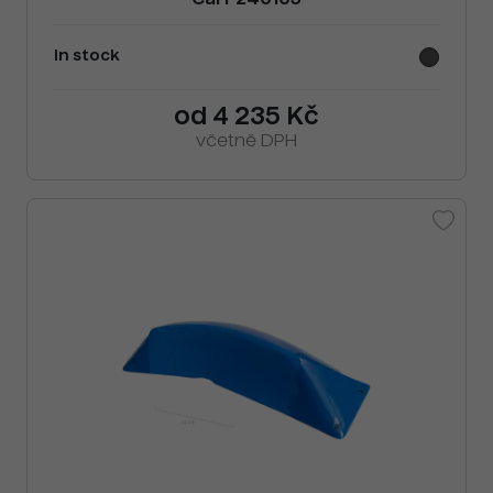
Cai F240105
In stock
od 4 235 Kč
včetně DPH