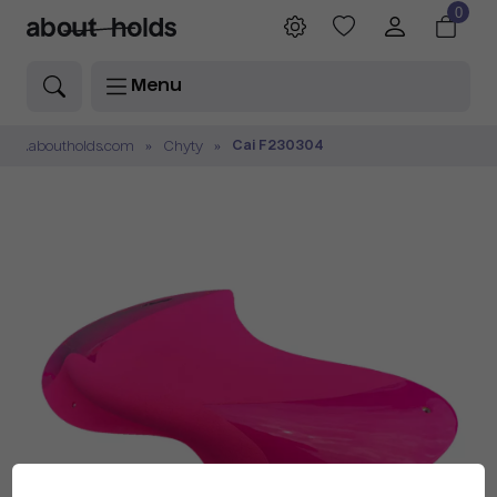
0
Menu
Cai F230304
.aboutholds.com
Chyty