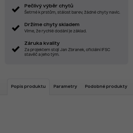
Pečlivý výběr chytů
Šetrné k prstům, stálost barev, žádné chyty navíc.
Držíme chyty skladem
Víme, že rychlé dodání je základ.
Záruka kvality
Za projektem stojí Jan Zbranek, oficiální IFSC
stavěč a jeho tým.
Popis produktu
Parametry
Podobné produkty