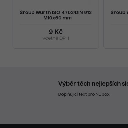
Šroub Würth ISO 4762/DIN 912
Šroub 
- M10x60 mm
9 Kč
včetně DPH
Výběr těch nejlepších sl
Doplňující text pro NL box.