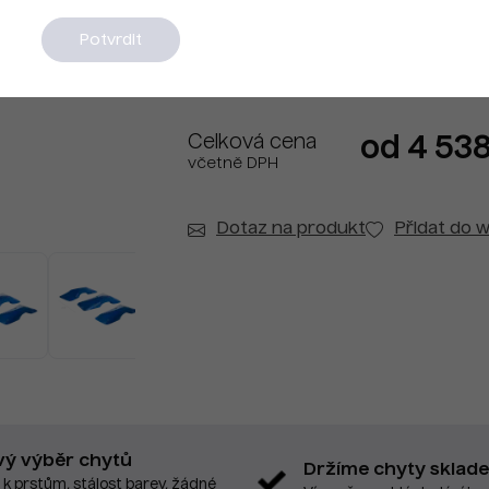
Na dotaz
Potvrdit
Celková cena
od 4 53
včetně DPH
Dotaz na produkt
Přidat do w
vý výběr chytů
Držíme chyty sklad
 k prstům, stálost barev, žádné