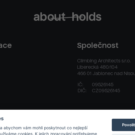
race
Společnost
Climbing Architects s.r.o.
Liberecká 480/104
466 01 Jablonec nad Niso
IČ:
09526145
DIČ:
CZ09526145
ační řád
Platební a dodací podmínky
Kontakt
es
Povoli
 a abychom vám mohli poskytnout co nejlepší
používáme cookies. K jejich zpracování potřebujeme