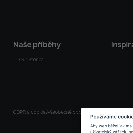
Naše příběhy
Inspi
Our Stories
GDPR a cookies
Všeobecné obchodní podmínky
Raklam
Používáme cooki
Aby web běžel jak má
uživatelský zážitek, 