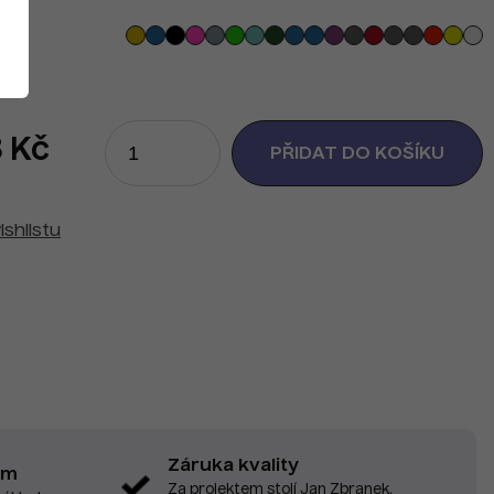
8 Kč
ishlistu
Záruka kvality
em
Za projektem stojí Jan Zbranek,