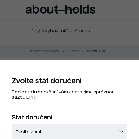
Chyty
Vybavení
Our Stories
Motif H26
.aboutholds.com
Chyty
Motif H26
Zvolte stát doručení
Značka:
Motif
Podle státu doručení vám zobrazíme správnou
Kód produktu:
MTF0026-U
sazbu DPH.
PLU kód:
MTF0026-U
Stát doručení
Zvolte barvu
Skladem