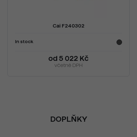
Cai F240302
In stock
od 5 022 Kč
včetně DPH
DOPLŇKY