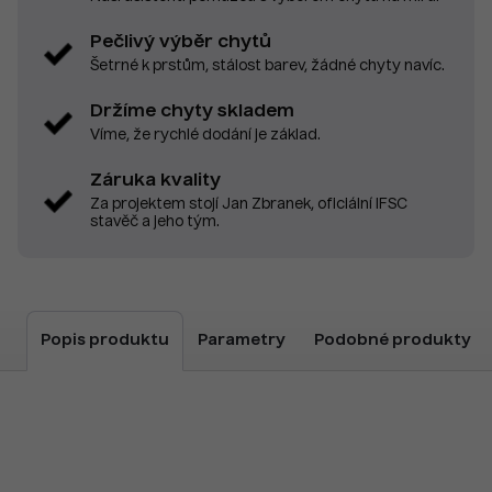
Pečlivý výběr chytů
Šetrné k prstům, stálost barev, žádné chyty navíc.
Držíme chyty skladem
Víme, že rychlé dodání je základ.
Záruka kvality
Za projektem stojí Jan Zbranek, oficiální IFSC
stavěč a jeho tým.
Popis produktu
Parametry
Podobné produkty