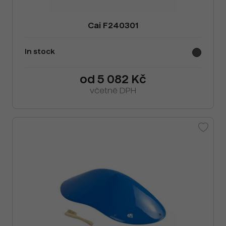
Cai F240301
In stock
od 5 082 Kč
včetně DPH