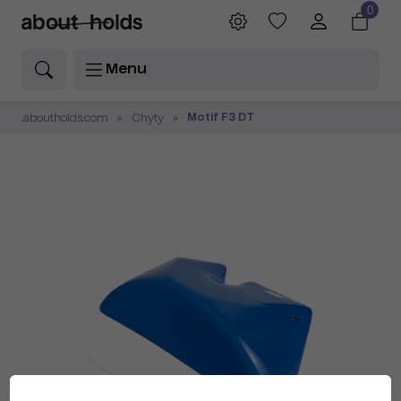
0
Menu
Motif F3 DT
.aboutholds.com
Chyty