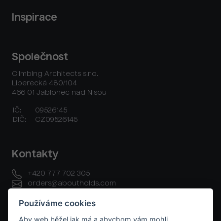
Inspirace
Společnost
Climbing Architects s.r.o.
Liberecká 480/104
466 01 Jablonec nad Nisou
IČ:
09526145
DIČ:
CZ09526145
Kontakty
+420 777 702 305
orders@aboutholds.com
Používáme cookies
Aby web běžel jak má a abychom vám mohli