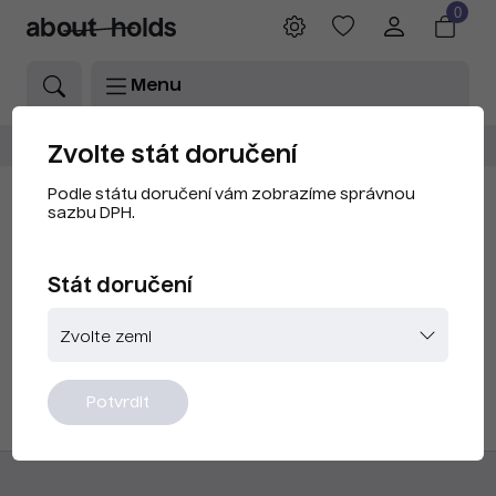
0
Menu
Makita
.aboutholds.com
Výrobci
Zvolte stát doručení
Podle státu doručení vám zobrazíme správnou
Makita
sazbu DPH.
Stát doručení
FILTROVÁNÍ
Potvrdit