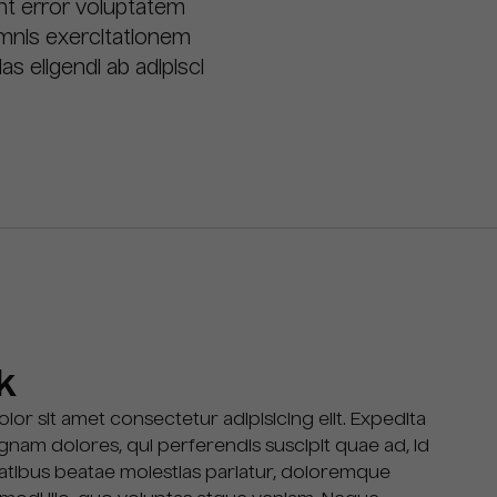
int error voluptatem
omnis exercitationem
as eligendi ab adipisci
k
or sit amet consectetur adipisicing elit. Expedita
nam dolores, qui perferendis suscipit quae ad, id
atibus beatae molestias pariatur, doloremque