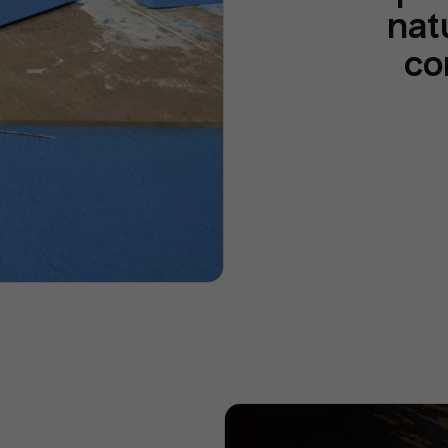
nat
co