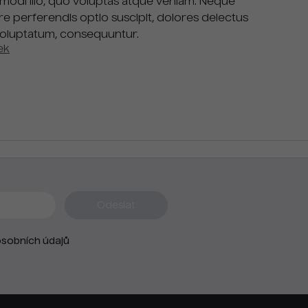
odi illo, quo voluptas atque veniam. Neque
e perferendis optio suscipit, dolores delectus
voluptatum, consequuntur.
ek
sobních údajů