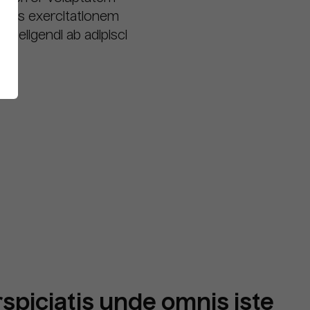
omnis exercitationem
as eligendi ab adipisci
rspiciatis unde omnis iste