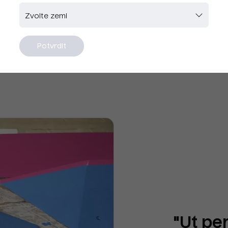
erendis vel assumenda, reprehenderit delectus est 
iandae fugit animi, doloremque, suscipit sunt molesti
nam! Quisquam, provident, ex.
Potvrdit
"Ut pe