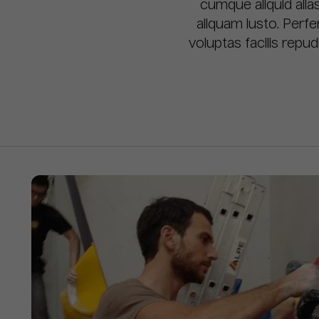
cumque aliquid alia
aliquam iusto. Perf
voluptas facilis repud