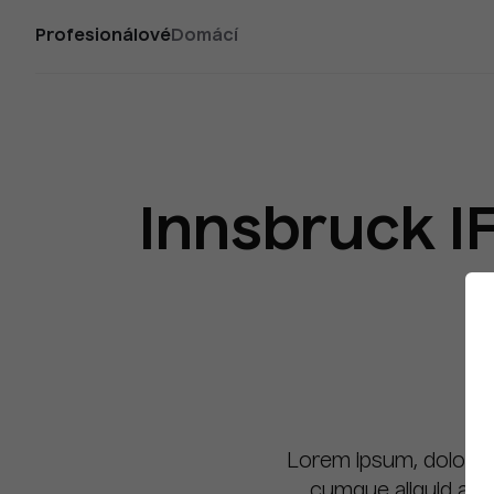
Profesionálové
Domácí
Innsbruck I
Lorem ipsum, dolor si
cumque aliquid alia