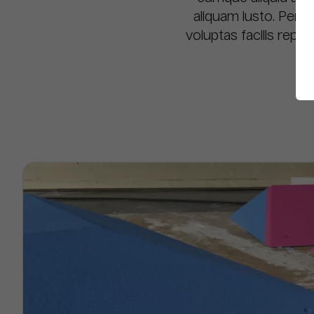
aliquam iusto. Perf
voluptas facilis repud