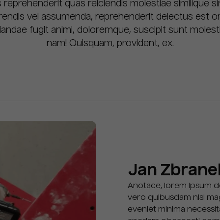
s reprehenderit quas reiciendis molestiae similique s
erendis vel assumenda, reprehenderit delectus est 
iandae fugit animi, doloremque, suscipit sunt molesti
nam! Quisquam, provident, ex.
Jan Zbrane
Anotace, lorem ipsum dol
vero quibusdam nisi mag
eveniet minima necessit