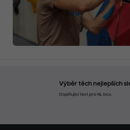
Výběr těch nejlepších sl
Doplňující text pro NL box.