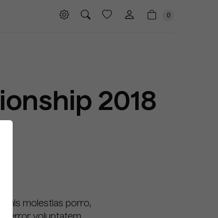
0
ionship 2018
Omnis molestias porro,
int error voluptatem