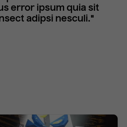
us error ipsum quia sit
nsect adipsi nesculi."