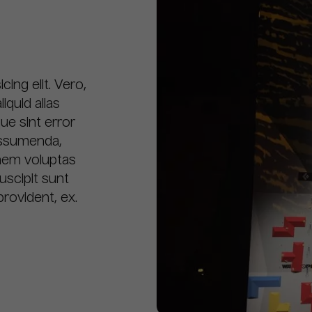
ing elit. Vero,
quid alias
ue sint error
assumenda,
onem voluptas
uscipit sunt
provident, ex.