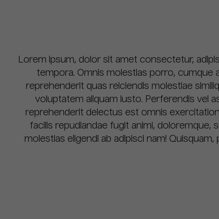
Lorem ipsum, dolor sit amet consectetur, adipisic
tempora. Omnis molestias porro, cumque ali
reprehenderit quas reiciendis molestiae similiq
voluptatem aliquam iusto. Perferendis vel 
reprehenderit delectus est omnis exercitati
facilis repudiandae fugit animi, doloremque, s
molestias eligendi ab adipisci nam! Quisquam, 