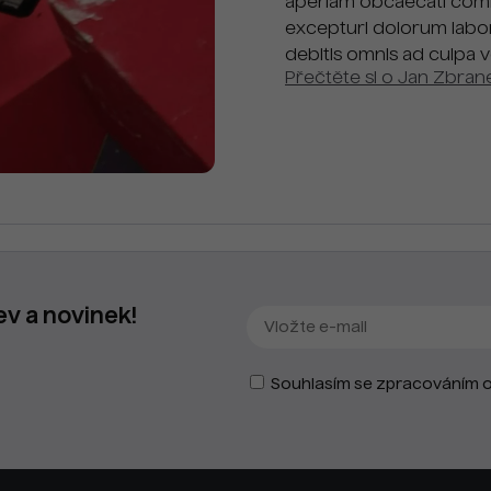
aperiam obcaecati comm
excepturi dolorum labor
debitis omnis ad culpa 
Přečtěte si o Jan Zbran
ev a novinek!
Souhlasím se zpracováním o