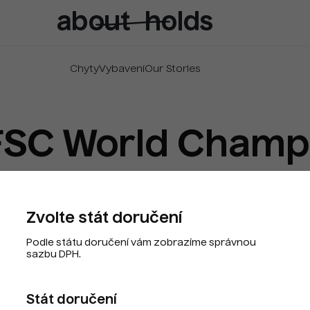
Chyty
Vybavení
Our Stories
FSC World Champ
03. 10. 2023
About climber
Test autor
Zvolte stát doručení
Podle státu doručení vám zobrazíme správnou
sazbu DPH.
t amet consectetur, adipisicing elit. Vero, tempora. 
Stát doručení
s reprehenderit quas reiciendis molestiae similique s