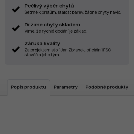
Pečlivý výběr chytů
Šetrné k prstům, stálost barev, žádné chyty navíc.
Držíme chyty skladem
Víme, že rychlé dodání je základ.
Záruka kvality
Za projektem stojí Jan Zbranek, oficiální IFSC
stavěč a jeho tým.
Popis produktu
Parametry
Podobné produkty