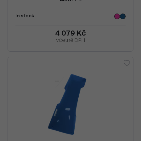
Motif F11
In stock
4 079 Kč
včetně DPH