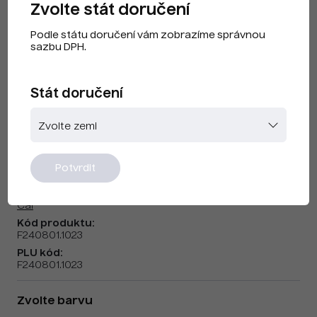
Zvolte stát doručení
Podle státu doručení vám zobrazíme správnou
sazbu DPH.
Stát doručení
CAI F240801 Žlutá
Potvrdit
Značka:
Cai
Kód produktu:
F240801.1023
PLU kód:
F240801.1023
Zvolte barvu