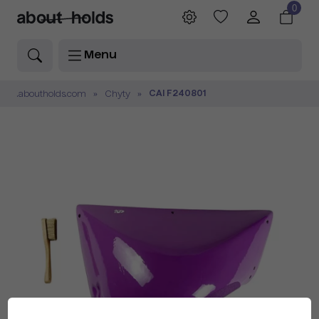
0
Menu
CAI F240801
.aboutholds.com
Chyty