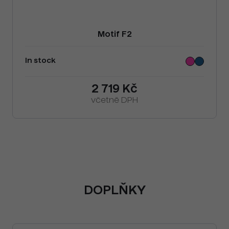
Motif F2
In stock
2 719 Kč
včetně DPH
DOPLŇKY