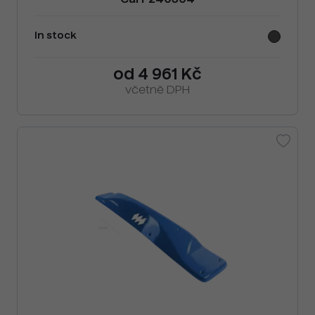
Cai F240304
In stock
od 4 961 Kč
včetně DPH