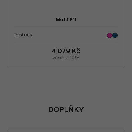
Motif F11
In stock
4 079 Kč
včetně DPH
DOPLŇKY