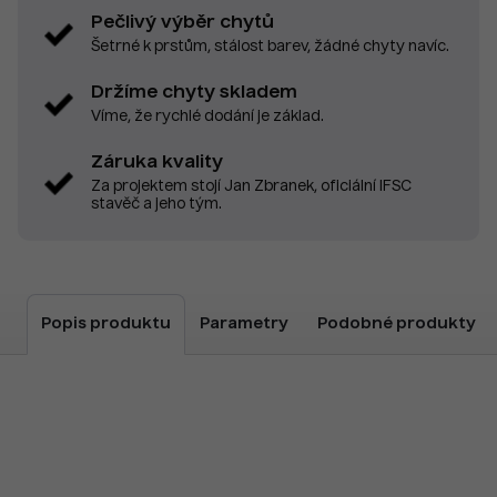
Pečlivý výběr chytů
Šetrné k prstům, stálost barev, žádné chyty navíc.
Držíme chyty skladem
Víme, že rychlé dodání je základ.
Záruka kvality
Za projektem stojí Jan Zbranek, oficiální IFSC
stavěč a jeho tým.
Popis produktu
Parametry
Podobné produkty