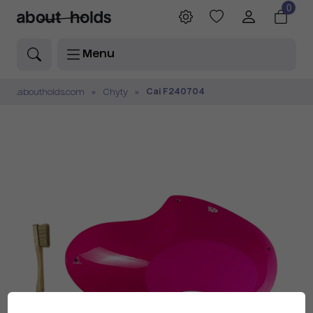
0
Menu
Cai F240704
.aboutholds.com
Chyty