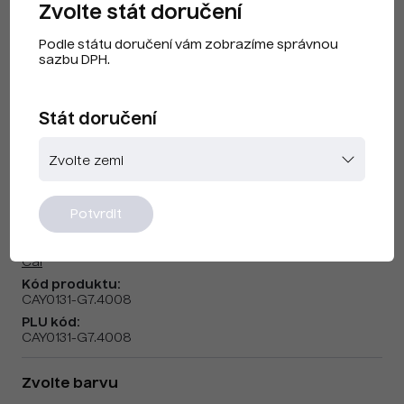
Zvolte stát doručení
Podle státu doručení vám zobrazíme správnou
sazbu DPH.
Stát doručení
Cai F240704 Signal Violet
Potvrdit
Značka:
Cai
Kód produktu:
CAY0131-G7.4008
PLU kód:
CAY0131-G7.4008
Zvolte barvu