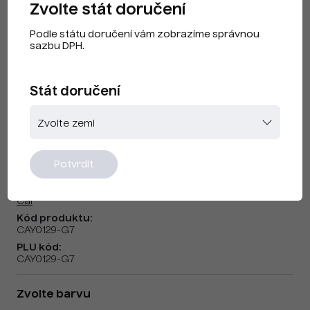
Zvolte stát doručení
Podle státu doručení vám zobrazíme správnou
sazbu DPH.
Stát doručení
Cai F240702
Potvrdit
Značka:
Cai
Kód produktu:
CAY0129-G7
PLU kód:
CAY0129-G7
Zvolte barvu