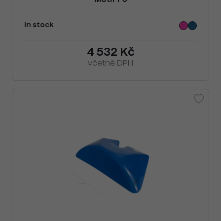
Motif F5
In stock
4 532 Kč
včetně DPH