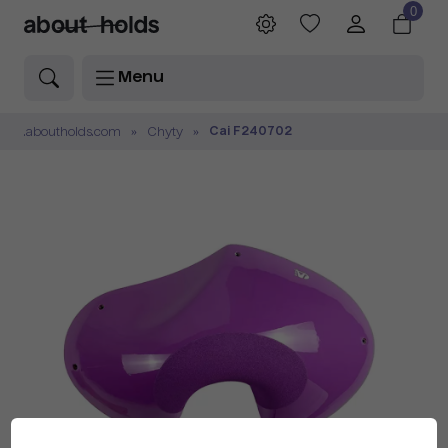
0
Menu
Cai F240702
.aboutholds.com
Chyty