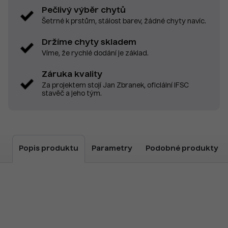
Pečlivý výběr chytů
Šetrné k prstům, stálost barev, žádné chyty navíc.
Držíme chyty skladem
Víme, že rychlé dodání je základ.
Záruka kvality
Za projektem stojí Jan Zbranek, oficiální IFSC
stavěč a jeho tým.
Popis produktu
Parametry
Podobné produkty