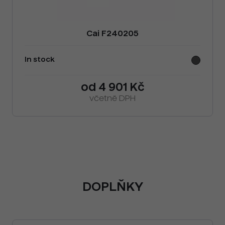
Cai F240205
In stock
od 4 901 Kč
včetně DPH
DOPLŇKY