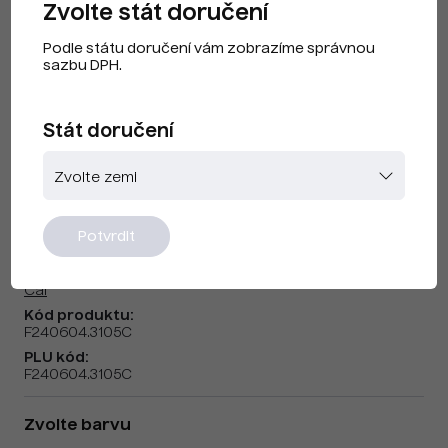
Zvolte stát doručení
Podle státu doručení vám zobrazíme správnou
sazbu DPH.
Stát doručení
CAI F240604 Tyrkysová
Potvrdit
Značka:
Cai
Kód produktu:
F240604.3105C
PLU kód:
F240604.3105C
Zvolte barvu