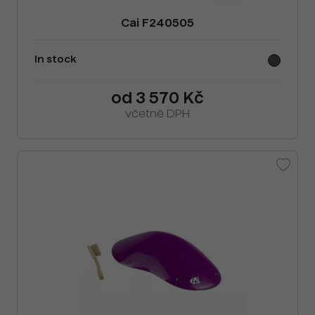
Cai F240505
In stock
od 3 570 Kč
včetně DPH