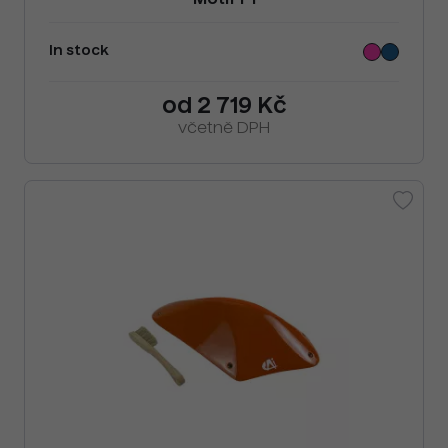
Motif F1
In stock
od 2 719 Kč
včetně DPH