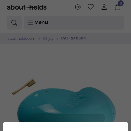
0
Menu
CAI F240604
.aboutholds.com
Chyty