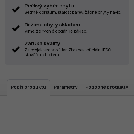
Pečlivý výběr chytů
Šetrné k prstům, stálost barev, žádné chyty navíc.
Držíme chyty skladem
Víme, že rychlé dodání je základ.
Záruka kvality
Za projektem stojí Jan Zbranek, oficiální IFSC
stavěč a jeho tým.
Popis produktu
Parametry
Podobné produkty