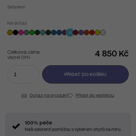
Skladem
Na dotaz
Celková cena
4 850 Kč
včetně DPH
Dotaz na produkt
Přidat do wishlistu
100% péče
Naši asistenti pomůžou s výběrem chytů na míru.