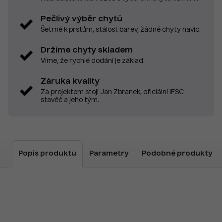
Pečlivý výběr chytů
Šetrné k prstům, stálost barev, žádné chyty navíc.
Držíme chyty skladem
Víme, že rychlé dodání je základ.
Záruka kvality
Za projektem stojí Jan Zbranek, oficiální IFSC
stavěč a jeho tým.
Popis produktu
Parametry
Podobné produkty