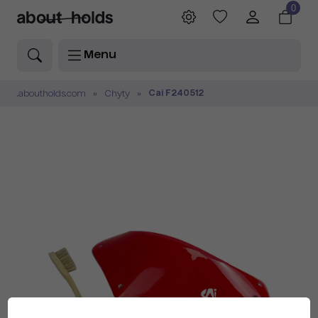
0
Menu
Cai F240512
.aboutholds.com
Chyty