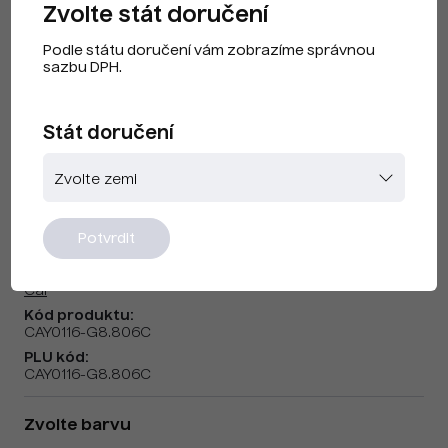
Zvolte stát doručení
Podle státu doručení vám zobrazíme správnou
sazbu DPH.
Stát doručení
Cai F240512 Fluo Pink
Potvrdit
Značka:
Cai
Kód produktu:
CAY0116-G8.806C
PLU kód:
CAY0116-G8.806C
Zvolte barvu