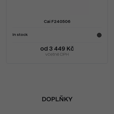
Cai F240506
In stock
od 3 449 Kč
včetně DPH
DOPLŇKY