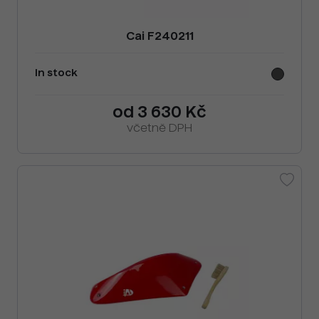
Cai F240211
In stock
od 3 630 Kč
včetně DPH