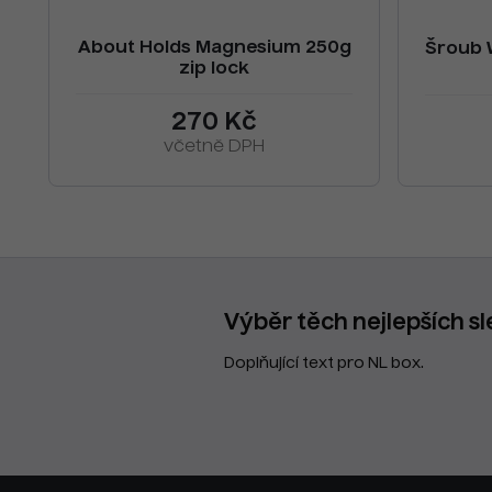
About Holds Magnesium 250g
Šroub 
zip lock
270 Kč
včetně DPH
Výběr těch nejlepších sl
Doplňující text pro NL box.