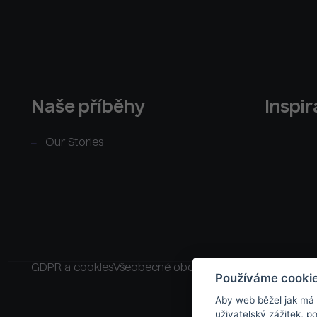
Naše příběhy
Inspi
Our Stories
GDPR a cookies
Všeobecné obchodní podmínky
Raklam
Používáme cooki
Aby web běžel jak má
uživatelský zážitek, 