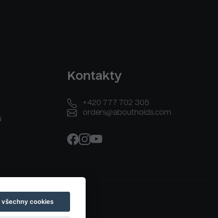
Kontakty
+420 777 702 305
orders@aboutholds.com
u
t všechny cookies