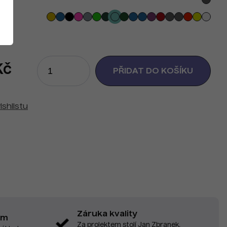
Kč
ishlistu
Záruka kvality
em
Za projektem stojí Jan Zbranek,