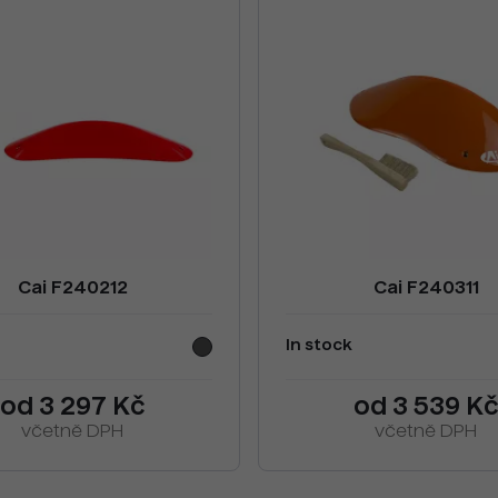
Cai F240212
Cai F240311
In stock
od 3 297 Kč
od 3 539 K
včetně DPH
včetně DPH