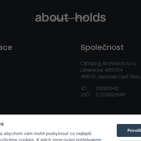
race
Společnost
Climbing Architects s.r.o.
Liberecká 480/104
466 01 Jablonec nad Niso
IČ:
09526145
DIČ:
CZ09526145
ační řád
Platební a dodací podmínky
Kontakt
es
Povoli
 a abychom vám mohli poskytnout co nejlepší
používáme cookies. K jejich zpracování potřebujeme