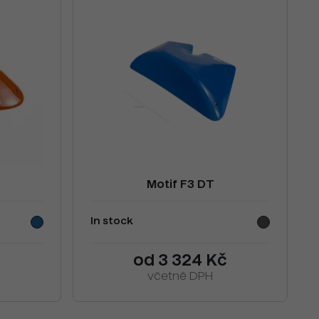
Motif F3 DT
In stock
č
od 3 324 Kč
včetně DPH