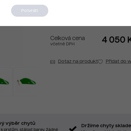
Na dotaz
Potvrdit
Celková cena
4 050 
včetně DPH
Dotaz na produkt
Přidat do w
vý výběr chytů
Držíme chyty sklad
 k prstům, stálost barev, žádné