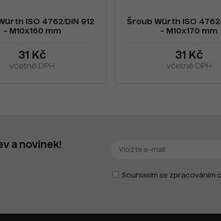
Würth ISO 4762/DIN 912
Šroub Würth ISO 4762/
- M10x160 mm
- M10x170 mm
31 Kč
31 Kč
včetně DPH
včetně DPH
ev a novinek!
Souhlasím se zpracováním o