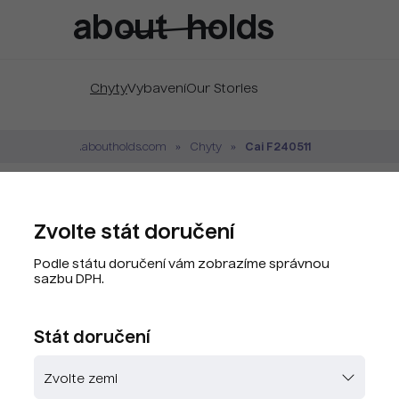
Chyty
Vybavení
Our Stories
Cai F240511
.aboutholds.com
Chyty
Cai F240511 Mint
Zvolte stát doručení
Značka:
Cai
Podle státu doručení vám zobrazíme správnou
Kód produktu:
CAY0115-G8.
sazbu DPH.
PLU kód:
CAY0115-G8.
Stát doručení
Zvolte barvu
Skladem