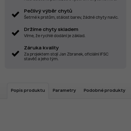
Pečlivý výběr chytů
Šetrné k prstům, stálost barev, žádné chyty navíc.
Držíme chyty skladem
Víme, že rychlé dodání je základ.
Záruka kvality
Za projektem stojí Jan Zbranek, oficiální IFSC
stavěč a jeho tým.
Popis produktu
Parametry
Podobné produkty