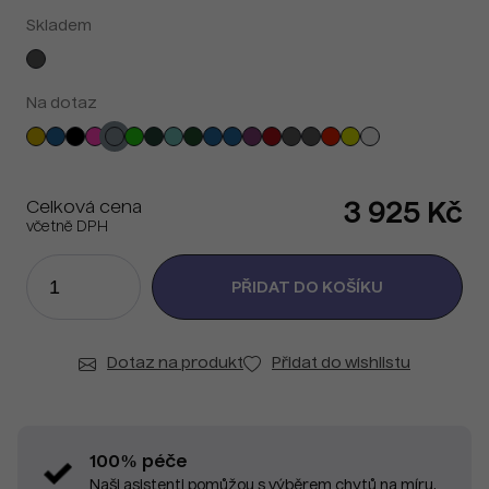
Skladem
Na dotaz
Celková cena
3 925 Kč
včetně DPH
Dotaz na produkt
Přidat do wishlistu
100% péče
Naši asistenti pomůžou s výběrem chytů na míru.