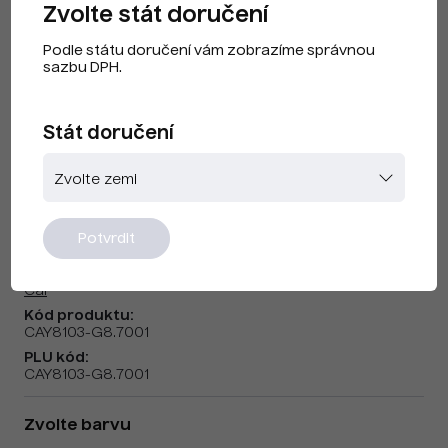
Zvolte stát doručení
Podle státu doručení vám zobrazíme správnou
sazbu DPH.
Stát doručení
Cai F240506 Silver Grey
Potvrdit
Značka:
Cai
Kód produktu:
CAY8103-G8.7001
PLU kód:
CAY8103-G8.7001
Zvolte barvu