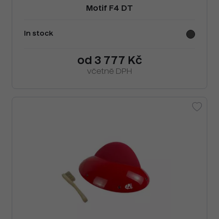
Motif F4 DT
In stock
od 3 777 Kč
včetně DPH