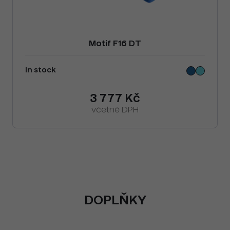
Motif F16 DT
In stock
3 777 Kč
včetně DPH
DOPLŇKY