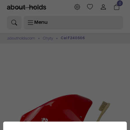
0
Menu
Cai F240506
.aboutholds.com
Chyty