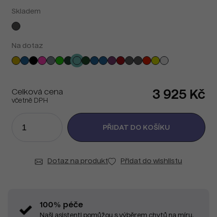
Skladem
Na dotaz
Celková cena
3 925 Kč
včetně DPH
Dotaz na produkt
Přidat do wishlistu
100% péče
Naši asistenti pomůžou s výběrem chytů na míru.