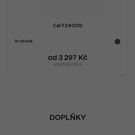
Cai F240212
In stock
od 3 297 Kč
včetně DPH
DOPLŇKY