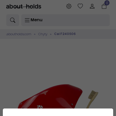
0
Menu
Cai F240506
.aboutholds.com
Chyty