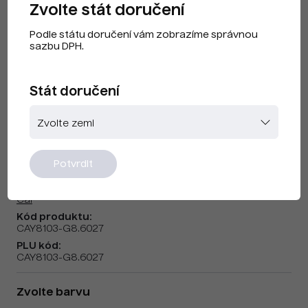
Zvolte stát doručení
Podle státu doručení vám zobrazíme správnou
sazbu DPH.
Stát doručení
Cai F240506 Mint
Potvrdit
Značka:
Cai
Kód produktu:
CAY8103-G8.6027
PLU kód:
CAY8103-G8.6027
Zvolte barvu