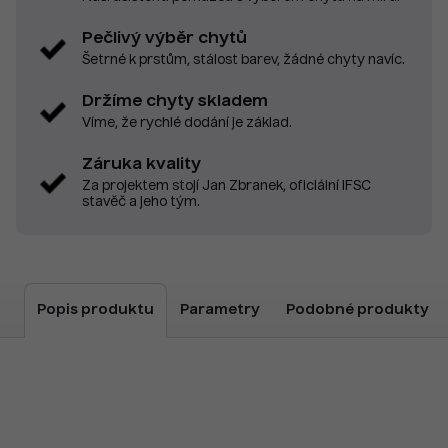
Pečlivý výběr chytů
Šetrné k prstům, stálost barev, žádné chyty navíc.
Držíme chyty skladem
Víme, že rychlé dodání je základ.
Záruka kvality
Za projektem stojí Jan Zbranek, oficiální IFSC
stavěč a jeho tým.
Popis produktu
Parametry
Podobné produkty