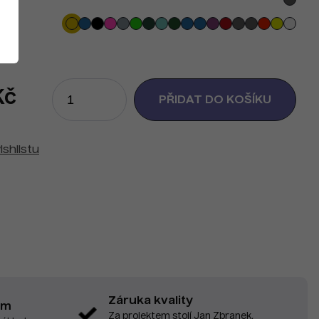
Kč
ishlistu
Záruka kvality
em
Za projektem stojí Jan Zbranek,