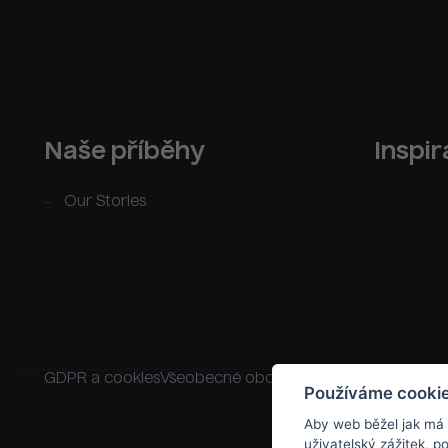
Naše příběhy
Inspi
Our Stories
GDPR a cookies
Všeobecné obchodní podmínky
Raklam
Používáme cooki
Aby web běžel jak má
uživatelský zážitek, 