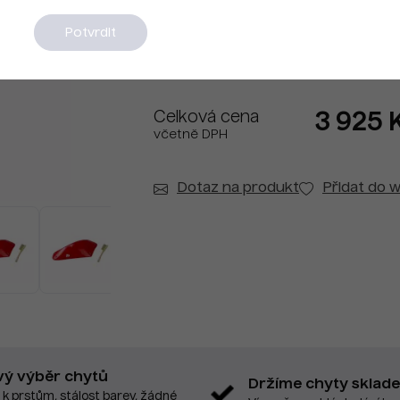
Na dotaz
Potvrdit
Celková cena
3 925 
včetně DPH
Dotaz na produkt
Přidat do w
vý výběr chytů
Držíme chyty sklad
 k prstům, stálost barev, žádné