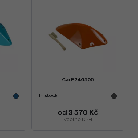
Cai F240505
In stock
od 3 570 Kč
včetně DPH