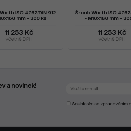
Würth ISO 4762/DIN 912
Šroub Würth ISO 4762/
10x160 mm - 300 ks
- M10x180 mm - 30
11 253 Kč
11 253 Kč
včetně DPH
včetně DPH
ev a novinek!
Souhlasím se zpracováním o