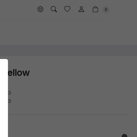
0
 Yellow
1023
1023