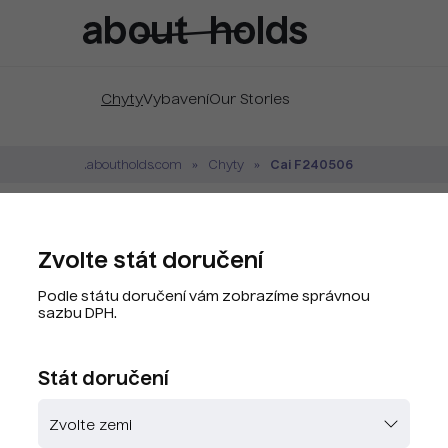
Chyty
Vybavení
Our Stories
Cai F240506
.aboutholds.com
Chyty
Cai F240506 Traffic
Zvolte stát doručení
Značka:
Cai
Podle státu doručení vám zobrazíme správnou
Kód produktu:
CAY8103-G8.
sazbu DPH.
PLU kód:
CAY8103-G8.
Stát doručení
Zvolte barvu
Skladem