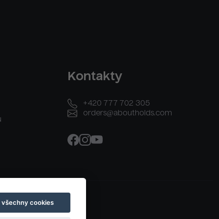
Kontakty
+420 777 702 305
orders@aboutholds.com
u
t všechny cookies