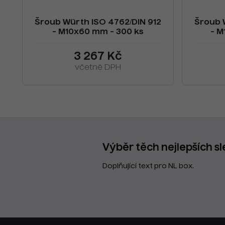
Šroub Würth ISO 4762/DIN 912
Šroub 
- M10x60 mm - 300 ks
- M
3 267 Kč
včetně DPH
Výběr těch nejlepších sl
Doplňující text pro NL box.