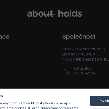
race
Společnost
Climbing Architects s.r.o.
Liberecká 480/104
466 01 Jablonec nad Niso
IČ:
09526145
DIČ:
CZ09526145
ační řád
Platební a dodací podmínky
Kontakt
es
Povoli
 a abychom vám mohli poskytnout co nejlepší
používáme cookies. K jejich zpracování potřebujeme