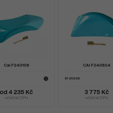
Cai F240106
CAI F240804
In stock
od 4 235 Kč
3 775 Kč
včetně DPH
včetně DPH