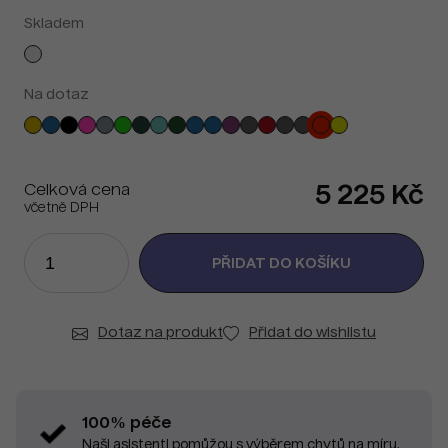
Skladem
Na dotaz
Celková cena
5 225 Kč
včetně DPH
Dotaz na produkt
Přidat do wishlistu
100% péče
Naši asistenti pomůžou s výběrem chytů na míru.