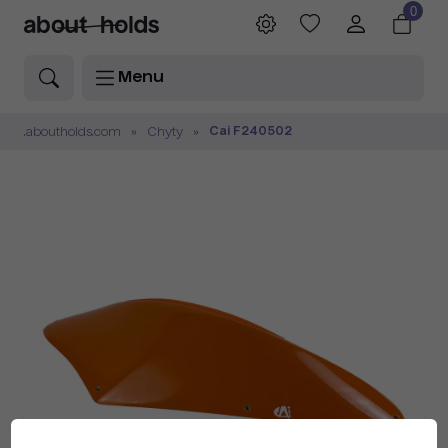
0
Menu
Cai F240502
.aboutholds.com
Chyty