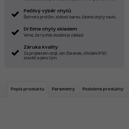
Pečlivý výběr chytů
Šetrné k prstům, stálost barev, žádné chyty navíc.
Držíme chyty skladem
Víme, že rychlé dodání je základ.
Záruka kvality
Za projektem stojí Jan Zbranek, oficiální IFSC
stavěč a jeho tým.
Popis produktu
Parametry
Podobné produkty