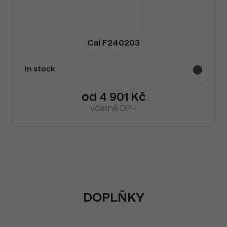
Cai F240203
In stock
od 4 901 Kč
včetně DPH
DOPLŇKY