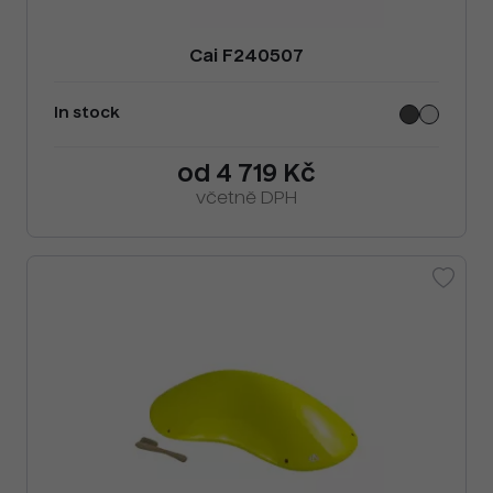
Cai F240507
In stock
od 4 719 Kč
včetně DPH