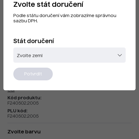
Zvolte stát doručení
Podle státu doručení vám zobrazíme správnou
sazbu DPH.
Stát doručení
CAI F240502 Fluoro Oranžová
Potvrdit
Značka:
Cai
Kód produktu:
F240502.2005
PLU kód:
F240502.2005
Zvolte barvu