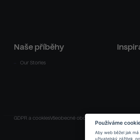
Naše příběhy
Inspi
Our Stories
GDPR a cookies
Všeobecné obchodní podmínky
Raklam
Používáme cooki
Aby web běžel jak má
uživatelský zážitek, 