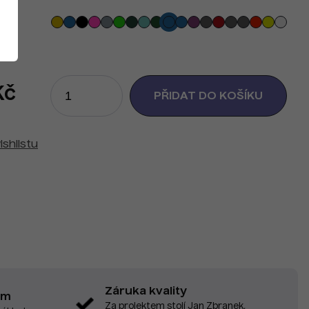
Kč
ishlistu
Záruka kvality
em
Za projektem stojí Jan Zbranek,