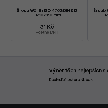
Šroub Würth ISO 4762/DIN 912
Šroub 
- M10x150 mm
- 
31 Kč
včetně DPH
Výběr těch nejlepších sl
Doplňující text pro NL box.