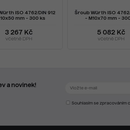
Würth ISO 4762/DIN 912
Šroub Würth ISO 4762/
M10x50 mm - 300 ks
- M10x70 mm - 300
3 267 Kč
5 082 Kč
včetně DPH
včetně DPH
ev a novinek!
Souhlasím se zpracováním o