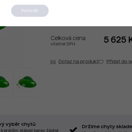
Na dotaz
Potvrdit
Celková cena
5 625 
včetně DPH
Dotaz na produkt
Přidat do w
vý výběr chytů
Držíme chyty sklad
 k prstům, stálost barev, žádné