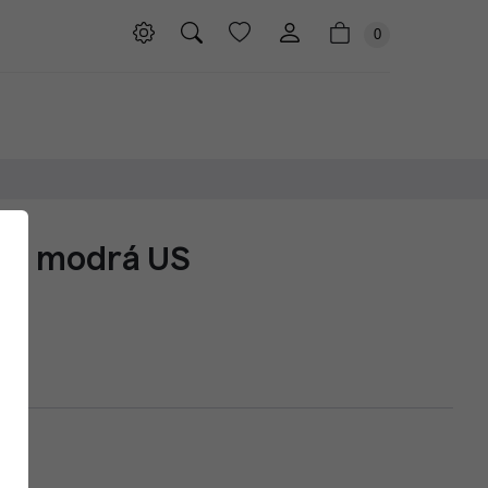
0
ká modrá US
5US
5US