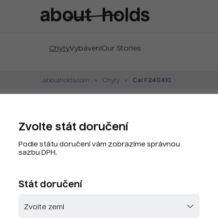
Chyty
Vybavení
Our Stories
Cai F240410
.aboutholds.com
Chyty
CAI F240410 Nebes
Zvolte stát doručení
Značka:
Cai
Podle státu doručení vám zobrazíme správnou
Kód produktu:
F240410.501
sazbu DPH.
PLU kód:
F240410.501
Stát doručení
Zvolte barvu
Skladem