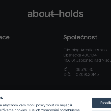
race
Společnost
Climbing Architects s.r.o.
Liberecká 480/104
466 01 Jablonec nad Niso
IČ:
09526145
DIČ:
CZ09526145
ační řád
Platební a dodací podmínky
Kontakt
es
Povoli
 a abychom vám mohli poskytnout co nejlepší
používáme cookies. K jejich zpracování potřebujeme