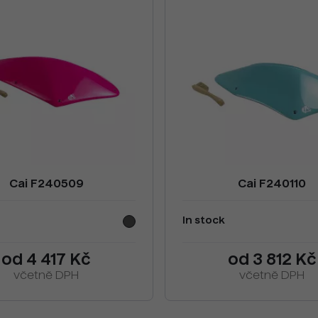
Cai F240509
Cai F240110
In stock
od 4 417 Kč
od 3 812 Kč
včetně DPH
včetně DPH