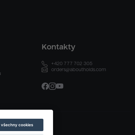
Kontakty
+420 777 702 305
orders@aboutholds.com
u
t všechny cookies