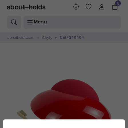
0
Menu
Cai F240404
.aboutholds.com
Chyty