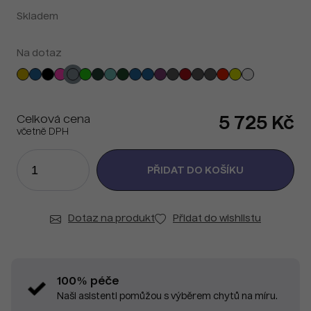
Skladem
Na dotaz
Celková cena
5 725 Kč
včetně DPH
Dotaz na produkt
Přidat do wishlistu
100% péče
Naši asistenti pomůžou s výběrem chytů na míru.