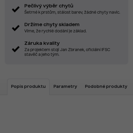
Pečlivý výběr chytů
Šetrné k prstům, stálost barev, žádné chyty navíc.
Držíme chyty skladem
Víme, že rychlé dodání je základ.
Záruka kvality
Za projektem stojí Jan Zbranek, oficiální IFSC
stavěč a jeho tým.
Popis produktu
Parametry
Podobné produkty