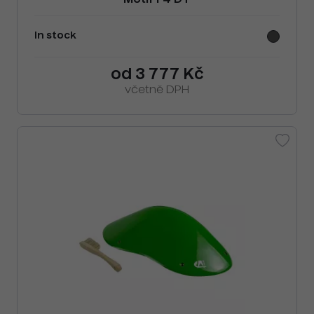
Motif F4 DT
In stock
od 3 777 Kč
včetně DPH