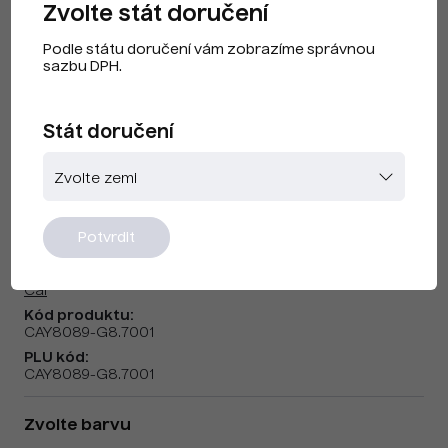
Zvolte stát doručení
Podle státu doručení vám zobrazíme správnou
sazbu DPH.
Stát doručení
Cai F240404 Silver Grey
Potvrdit
Značka:
Cai
Kód produktu:
CAY8089-G8.7001
PLU kód:
CAY8089-G8.7001
Zvolte barvu