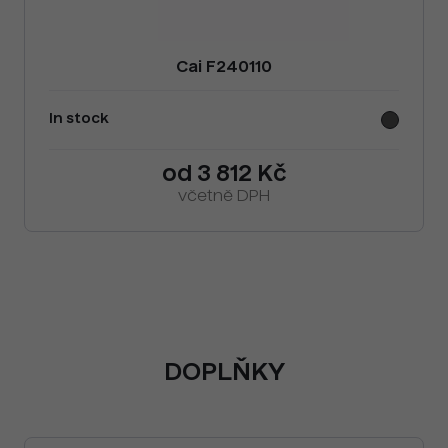
Cai F240110
In stock
od 3 812 Kč
včetně DPH
DOPLŇKY