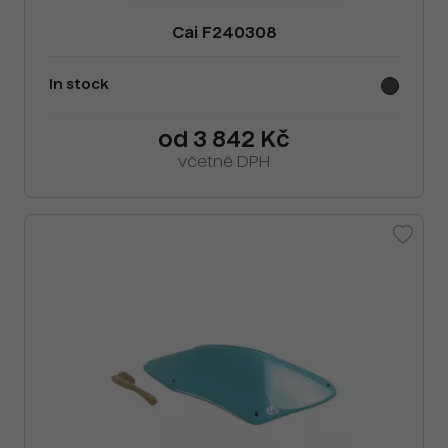
Cai F240308
In stock
od 3 842 Kč
včetně DPH