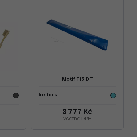
Motif F15 DT
In stock
č
3 777 Kč
včetně DPH