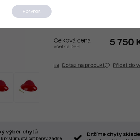
Na dotaz
Potvrdit
Celková cena
5 750 
včetně DPH
Dotaz na produkt
Přidat do w
vý výběr chytů
Držíme chyty sklad
 k prstům, stálost barev, žádné