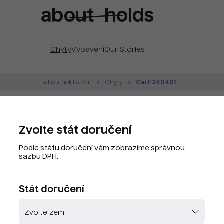
Chyty
Vybavení
Our Stories
Cai F240401
.aboutholds.com
Chyty
CAI F240401 Fluoro
Zvolte stát doručení
Značka:
Cai
Podle státu doručení vám zobrazíme správnou
Kód produktu:
F240401.60
sazbu DPH.
PLU kód:
F240401.60
Stát doručení
Zvolte barvu
Skladem