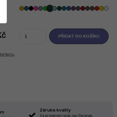
Kč
ishlistu
Záruka kvality
em
Za projektem stojí Jan Zbranek,