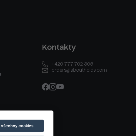
Kontakty
+420 777 702 305
orders@aboutholds.com
u
t všechny cookies