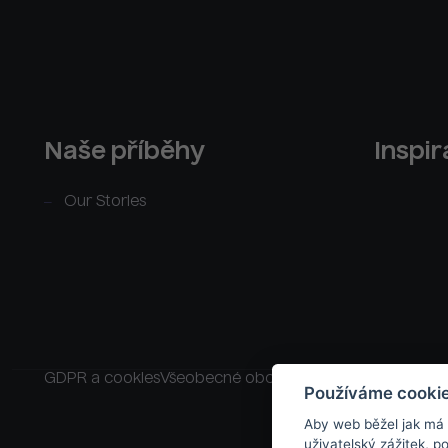
Naše příběhy
Inspi
Our Stories
GDPR a cookies
Všeobecné obchodní podmínky
Raklam
Používáme cooki
Aby web běžel jak má
uživatelský zážitek, 