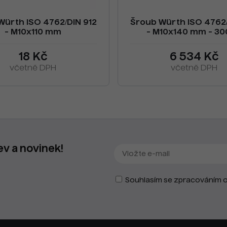
Würth ISO 4762/DIN 912
Šroub Würth ISO 4762/
- M10x110 mm
- M10x140 mm - 30
18 Kč
6 534 Kč
včetně DPH
včetně DPH
ev a novinek!
Souhlasím se zpracováním o