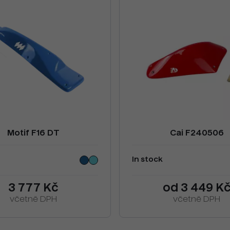
Motif F16 DT
Cai F240506
In stock
3 777 Kč
od 3 449 K
včetně DPH
včetně DPH