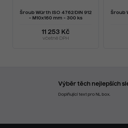
Šroub Würth ISO 4762/DIN 912
Šroub 
- M10x160 mm - 300 ks
11 253 Kč
včetně DPH
Výběr těch nejlepších sl
Doplňující text pro NL box.