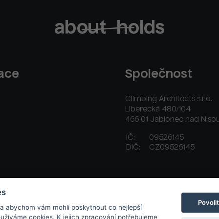
race
Společnost
Climbing Architects s.r.o.
Liberecká 480/104
466 01 Jablonec nad Niso
IČ:
09526145
DIČ:
CZ09526145
ační řád
Platební a dodací podmínky
Kontakt
es
Povoli
 a abychom vám mohli poskytnout co nejlepší
používáme cookies. K jejich zpracování potřebujeme