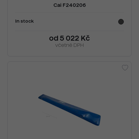
Cai F240206
In stock
od 5 022 Kč
včetně DPH