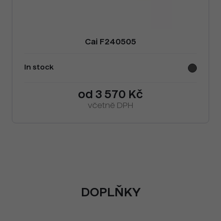
Cai F240505
In stock
od 3 570 Kč
včetně DPH
DOPLŇKY