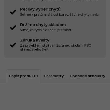
Pečlivý výběr chytů
Šetrné k prstům, stálost barev, žádné chyty navíc.
Držíme chyty skladem
Víme, že rychlé dodání je základ.
Záruka kvality
Za projektem stojí Jan Zbranek, oficiální IFSC
stavěč a jeho tým.
Popis produktu
Parametry
Podobné produkty