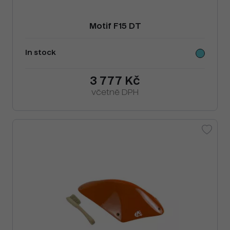
Motif F15 DT
In stock
3 777 Kč
včetně DPH