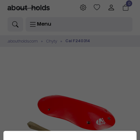
0
Menu
Cai F240314
.aboutholds.com
Chyty