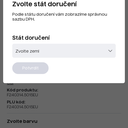
Zvolte stát doručení
Podle státu doručení vám zobrazíme správnou
sazbu DPH.
Stát doručení
CAI F240314 Nebeská modrá EU
Potvrdit
Značka:
Cai
Kód produktu:
F240314.5015EU
PLU kód:
F240314.5015EU
Zvolte barvu