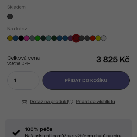
Skladem
Na dotaz
Celková cena
3 825 Kč
včetně DPH
Dotaz na produkt
Přidat do wishlistu
100% péče
Naši asistenti pomůžou s výběrem chytů na míru.