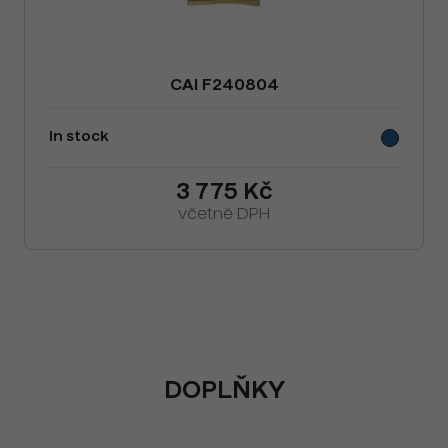
CAI F240804
In stock
3 775 Kč
včetně DPH
DOPLŇKY