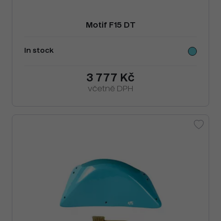
Motif F15 DT
In stock
3 777 Kč
včetně DPH