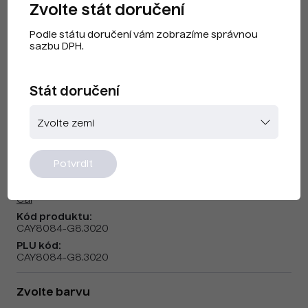
Zvolte stát doručení
Podle státu doručení vám zobrazíme správnou
sazbu DPH.
Stát doručení
Cai F240313 Trafic Red
Potvrdit
Značka:
Cai
Kód produktu:
CAY8084-G8.3020
PLU kód:
CAY8084-G8.3020
Zvolte barvu