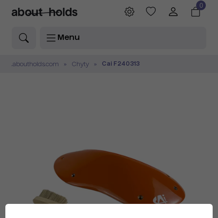
0
Menu
Cai F240313
.aboutholds.com
Chyty