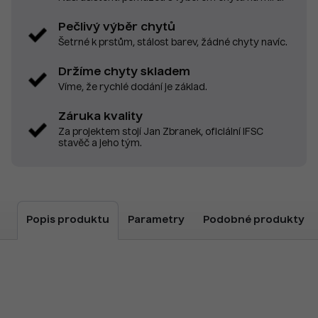
Pečlivý výběr chytů
Šetrné k prstům, stálost barev, žádné chyty navíc.
Držíme chyty skladem
Víme, že rychlé dodání je základ.
Záruka kvality
Za projektem stojí Jan Zbranek, oficiální IFSC
stavěč a jeho tým.
Popis produktu
Parametry
Podobné produkty