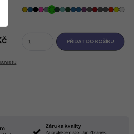
Kč
ishlistu
Záruka kvality
em
Za projektem stojí Jan Zbranek,