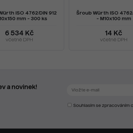
Würth ISO 4762/DIN 912
Šroub Würth ISO 4762/
10x150 mm - 300 ks
- M10x100 mm
6 534 Kč
14 Kč
včetně DPH
včetně DPH
ev a novinek!
Souhlasím se zpracováním o