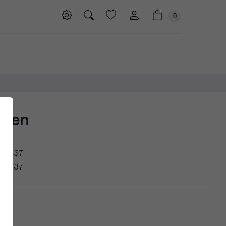
0
reen
.6037
.6037