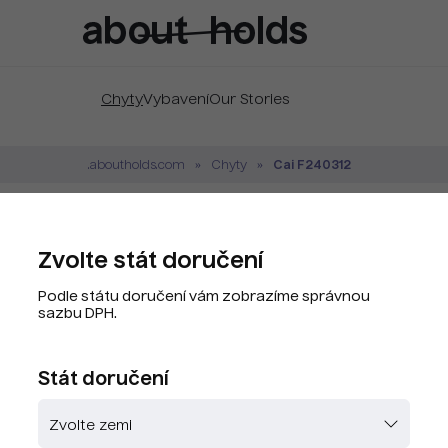
Chyty
Vybavení
Our Stories
Cai F240312
.aboutholds.com
Chyty
Cai F240312 Pure G
Zvolte stát doručení
Značka:
Cai
Podle státu doručení vám zobrazíme správnou
Kód produktu:
CAY8083-G8
sazbu DPH.
PLU kód:
CAY8083-G8
Stát doručení
Zvolte barvu
Skladem