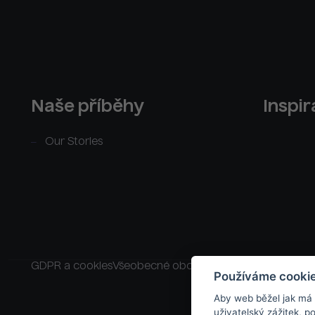
Naše příběhy
Inspi
Our Stories
GDPR a cookies
Všeobecné obchodní podmínky
Raklam
Používáme cooki
Aby web běžel jak má
uživatelský zážitek, 