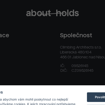
race
Společnost
Climbing Architects s.r.o.
Liberecká 480/104
466 01 Jablonec nad Niso
IČ:
09526145
DIČ:
CZ09526145
ační řád
Platební a dodací podmínky
Kontakt
es
Povoli
 a abychom vám mohli poskytnout co nejlepší
používáme cookies. K jejich zpracování potřebujeme