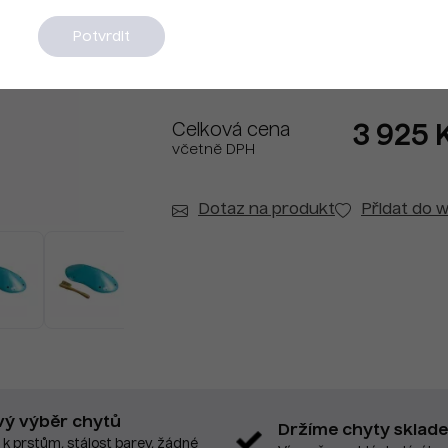
Na dotaz
Potvrdit
Celková cena
3 925 
včetně DPH
Dotaz na produkt
Přidat do w
vý výběr chytů
Držíme chyty sklad
 k prstům, stálost barev, žádné