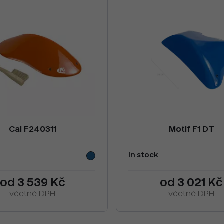
Cai F240311
Motif F1 DT
In stock
od 3 539 Kč
od 3 021 Kč
včetně DPH
včetně DPH