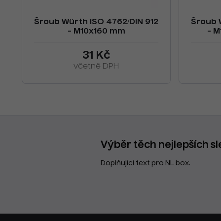
Šroub Würth ISO 4762/DIN 912
Šroub 
- M10x160 mm
- M
31 Kč
včetně DPH
Výběr těch nejlepších sl
Doplňující text pro NL box.