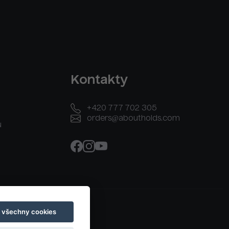
Kontakty
+420 777 702 305
orders@aboutholds.com
u
t všechny cookies