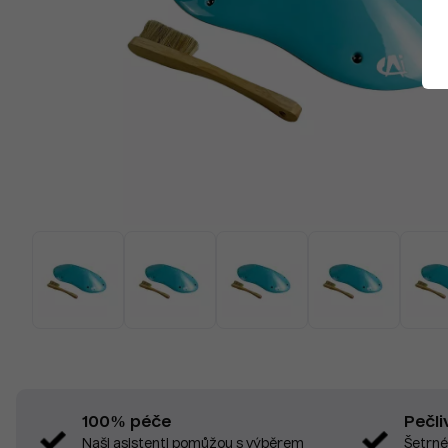
Pečli
100% péče
Šetrné
Naši asistenti pomůžou s výběrem