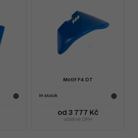
Motif F4 DT
In stock
od 3 777 Kč
včetně DPH