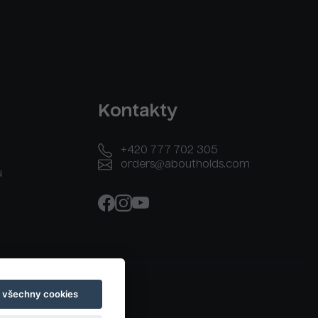
Kontakty
+420 777 702 305
orders@aboutholds.com
u
t všechny cookies