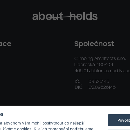
race
Společnost
Climbing Architects s.r.o.
Liberecká 480/104
466 01 Jablonec nad Niso
IČ:
09526145
DIČ:
CZ09526145
ační řád
Platební a dodací podmínky
Kontakt
es
Povoli
 a abychom vám mohli poskytnout co nejlepší
používáme cookies. K jejich zpracování potřebujeme