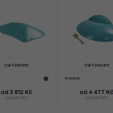
Cai F240110
Cai F240411
In stock
od 3 812 Kč
od 4 477 K
včetně DPH
včetně DPH