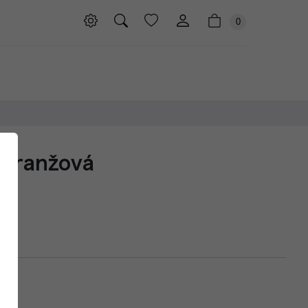
0
 Oranžová
05
05