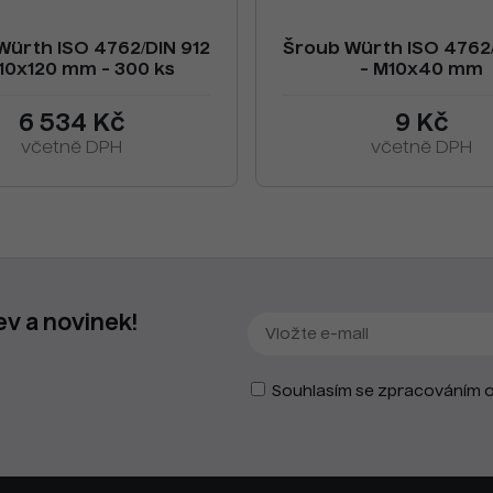
Würth ISO 4762/DIN 912
Šroub Würth ISO 4762/
10x120 mm - 300 ks
- M10x40 mm
6 534 Kč
9 Kč
včetně DPH
včetně DPH
ev a novinek!
Souhlasím se zpracováním o