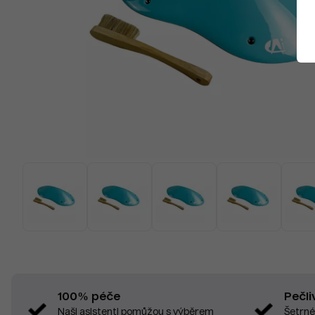
Pečli
100% péče
Šetrné
Naši asistenti pomůžou s výběrem