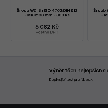
Šroub Würth ISO 4762/DIN 912
Šroub 
- M10x100 mm - 300 ks
- M
5 082 Kč
včetně DPH
Výběr těch nejlepších sl
Doplňující text pro NL box.