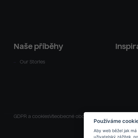
Naše příběhy
Inspi
Our Stories
GDPR a cookies
Všeobecné obchodní podmínky
Raklam
Používáme cooki
Aby web běžel jak má
uživatelský zážitek, 