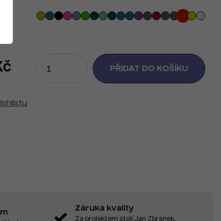
Kč
ishlistu
Záruka kvality
em
Za projektem stojí Jan Zbranek,