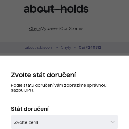
Chyty
Vybavení
Our Stories
Cai F240312
.aboutholds.com
Chyty
CAI F240312 Fluoro
Zvolte stát doručení
Značka:
Cai
Podle státu doručení vám zobrazíme správnou
Kód produktu:
F240312.20
sazbu DPH.
PLU kód:
F240312.20
Stát doručení
Zvolte barvu
Skladem