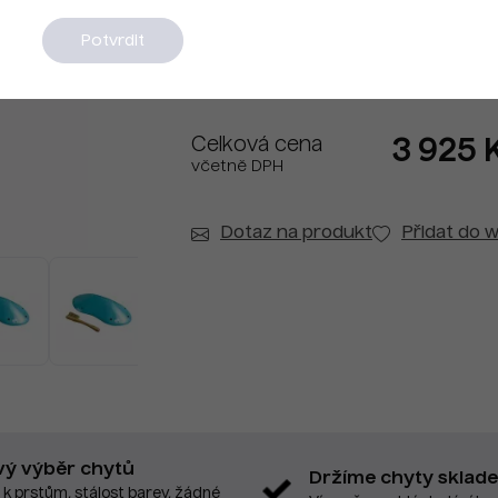
Na dotaz
Potvrdit
Celková cena
3 925 
včetně DPH
Dotaz na produkt
Přidat do w
vý výběr chytů
Držíme chyty sklad
 k prstům, stálost barev, žádné