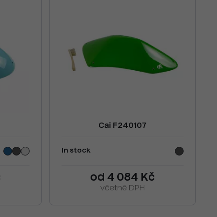
Cai F240107
In stock
č
od 4 084 Kč
včetně DPH