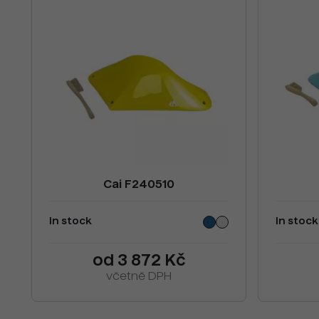
Cai F240510
In stock
In stock
od 3 872 Kč
včetně DPH