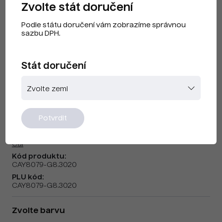
Zvolte stát doručení
Podle státu doručení vám zobrazíme správnou
sazbu DPH.
Stát doručení
Cai F240308 Trafic Red
Potvrdit
Značka:
Cai
Kód produktu:
CAY8079-G8.3020
PLU kód:
CAY8079-G8.3020
Zvolte barvu