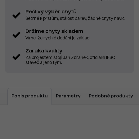
Pečlivý výběr chytů
Šetrné k prstům, stálost barev, žádné chyty navíc.
Držíme chyty skladem
Víme, že rychlé dodání je základ.
Záruka kvality
Za projektem stojí Jan Zbranek, oficiální IFSC
stavěč a jeho tým.
Popis produktu
Parametry
Podobné produkty