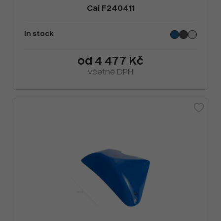
Cai F240411
In stock
od 4 477 Kč
včetně DPH