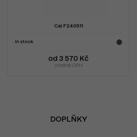
Cai F240511
In stock
od 3 570 Kč
včetně DPH
DOPLŇKY