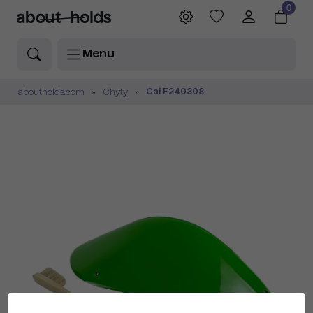
0
Menu
Cai F240308
.aboutholds.com
Chyty