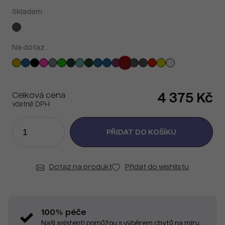
Skladem
Na dotaz
Celková cena
4 375 Kč
včetně DPH
Dotaz na produkt
Přidat do wishlistu
100% péče
Naši asistenti pomůžou s výběrem chytů na míru.