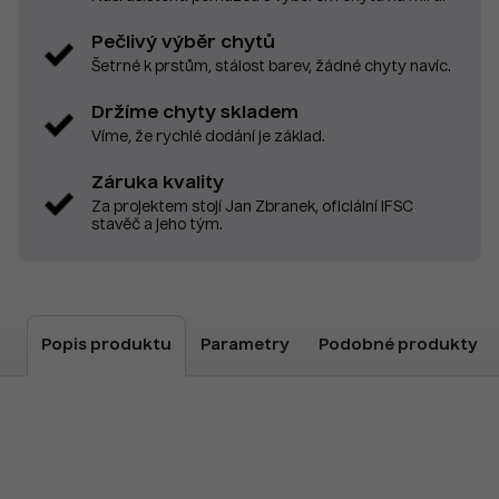
Pečlivý výběr chytů
Šetrné k prstům, stálost barev, žádné chyty navíc.
Držíme chyty skladem
Víme, že rychlé dodání je základ.
Záruka kvality
Za projektem stojí Jan Zbranek, oficiální IFSC
stavěč a jeho tým.
Popis produktu
Parametry
Podobné produkty