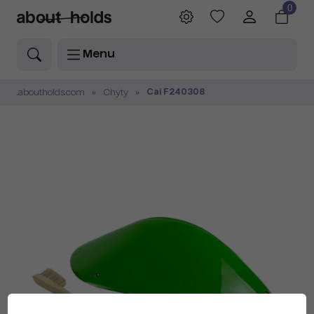
0
Menu
Cai F240308
.aboutholds.com
Chyty