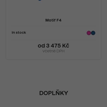
Motif F4
In stock
od 3 475 Kč
včetně DPH
DOPLŇKY