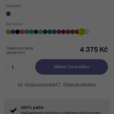
Skladem
Na dotaz
Celková cena
4 375 Kč
včetně DPH
Dotaz na produkt
Přidat do wishlistu
100% péče
Naši asistenti pomůžou s výběrem chytů na míru.