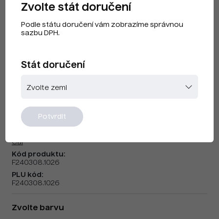
Zvolte stát doručení
Podle státu doručení vám zobrazíme správnou
sazbu DPH.
Stát doručení
CAI F240308 Fluorescenční Žlutá
Potvrdit
Značka:
Cai
Kód produktu:
F240308.1026
PLU kód:
F240308.1026
Zvolte barvu