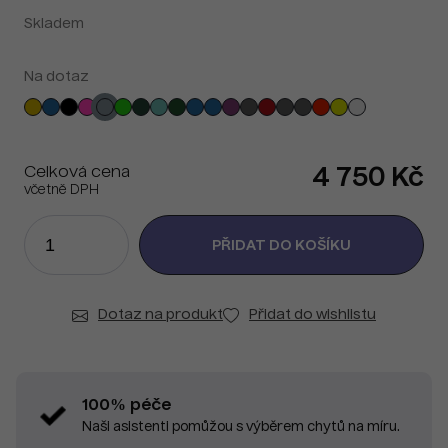
Skladem
Na dotaz
Celková cena
4 750 Kč
včetně DPH
Dotaz na produkt
Přidat do wishlistu
100% péče
Naši asistenti pomůžou s výběrem chytů na míru.