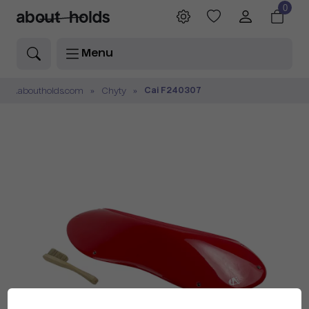
0
Menu
Cai F240307
.aboutholds.com
Chyty