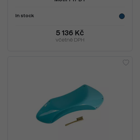
Motif F17 DT
In stock
5 136 Kč
včetně DPH