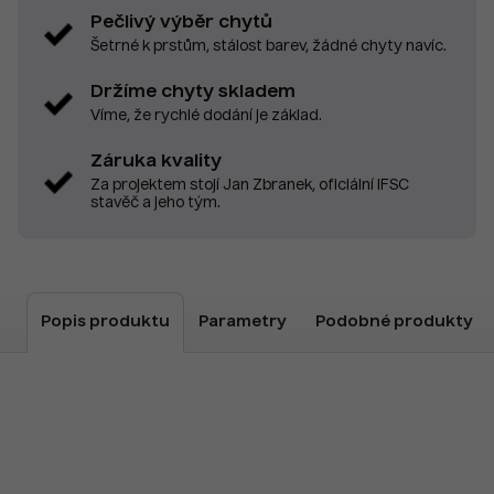
Pečlivý výběr chytů
Šetrné k prstům, stálost barev, žádné chyty navíc.
Držíme chyty skladem
Víme, že rychlé dodání je základ.
Záruka kvality
Za projektem stojí Jan Zbranek, oficiální IFSC
stavěč a jeho tým.
Popis produktu
Parametry
Podobné produkty