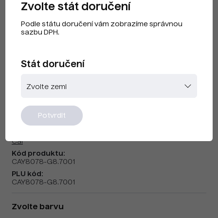
Zvolte stát doručení
Podle státu doručení vám zobrazíme správnou
sazbu DPH.
Stát doručení
Cai F240307 Silver Grey
Potvrdit
Značka:
Cai
Kód produktu:
CAY8078-G8.7001
PLU kód:
CAY8078-G8.7001
Zvolte barvu