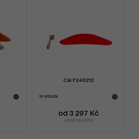
Cai F240212
In stock
č
od 3 297 Kč
včetně DPH