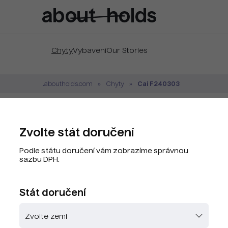
Chyty
Vybavení
Our Stories
Cai F240303
.aboutholds.com
Chyty
Cai F240303 Purple
Zvolte stát doručení
Značka:
Cai
Podle státu doručení vám zobrazíme správnou
Kód produktu:
CAY8074-G8
sazbu DPH.
PLU kód:
CAY8074-G8
Stát doručení
Zvolte barvu
Skladem