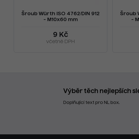
Šroub Würth ISO 4762/DIN 912
Šroub 
- M10x60 mm
- 
9 Kč
včetně DPH
Výběr těch nejlepších sl
Doplňující text pro NL box.