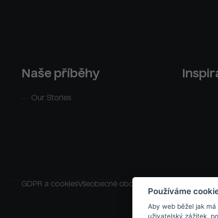
Naše příběhy
Inspi
Our Stories
GDPR a cookies
Všeobecné obchodní podmínky
Raklam
Používáme cooki
Aby web běžel jak má
uživatelský zážitek, 