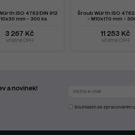
Würth ISO 4762/DIN 912
Šroub Würth ISO 4762/
M10x30 mm - 300 ks
- M10x170 mm - 30
3 267 Kč
11 253 Kč
včetně DPH
včetně DPH
ev a novinek!
Souhlasím se zpracováním o