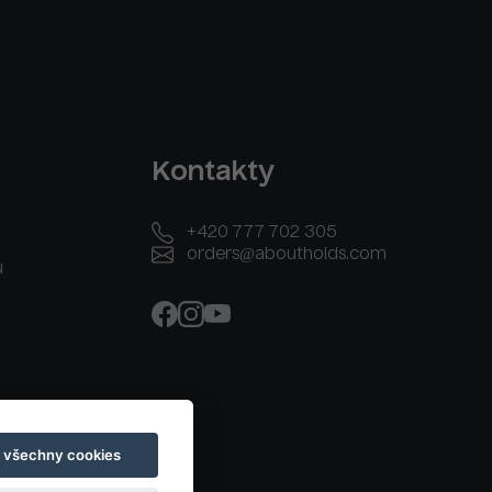
Kontakty
+420 777 702 305
orders@aboutholds.com
u
t všechny cookies