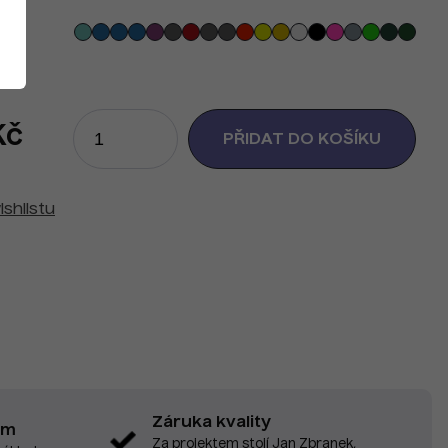
Kč
ishlistu
Záruka kvality
em
Za projektem stojí Jan Zbranek,