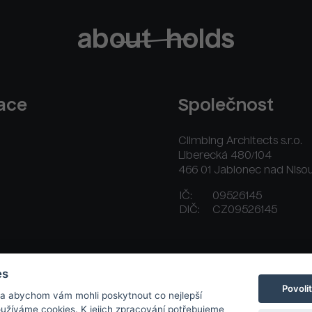
race
Společnost
Climbing Architects s.r.o.
Liberecká 480/104
466 01 Jablonec nad Niso
IČ:
09526145
DIČ:
CZ09526145
ační řád
Platební a dodací podmínky
Kontakt
es
Povoli
 a abychom vám mohli poskytnout co nejlepší
používáme cookies. K jejich zpracování potřebujeme