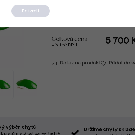
Na dotaz
Potvrdit
Celková cena
5 700 
včetně DPH
Dotaz na produkt
Přidat do w
vý výběr chytů
Držíme chyty sklad
 k prstům, stálost barev, žádné