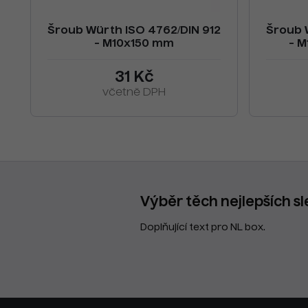
Šroub Würth ISO 4762/DIN 912
Šroub 
- M10x150 mm
- M
31 Kč
včetně DPH
Výběr těch nejlepších sl
Doplňující text pro NL box.