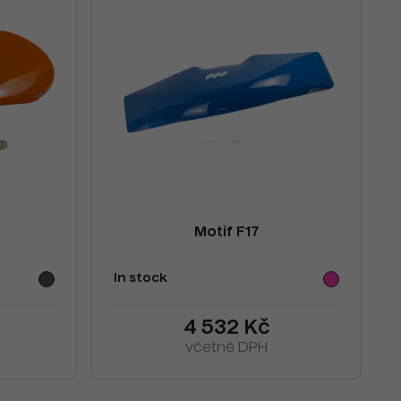
Motif F17
In stock
č
4 532 Kč
včetně DPH