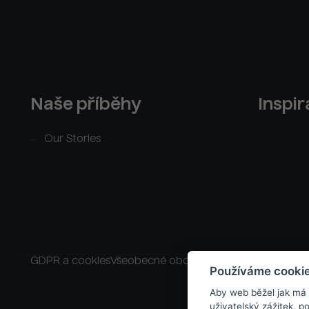
Naše příběhy
Inspi
Our Stories
GDPR a cookies
Všeobecné obchodní podmínky
Raklam
Používáme cooki
Aby web běžel jak má
uživatelský zážitek, 