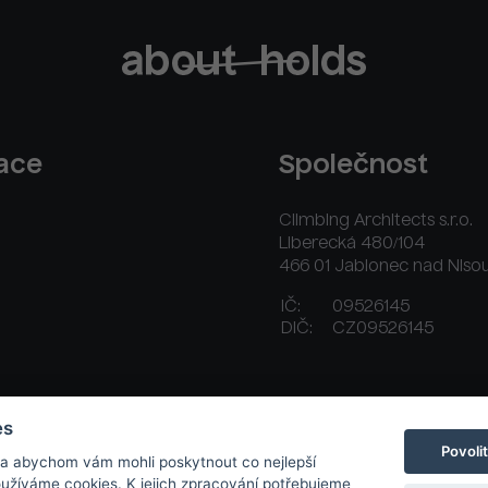
race
Společnost
Climbing Architects s.r.o.
Liberecká 480/104
466 01 Jablonec nad Niso
IČ:
09526145
DIČ:
CZ09526145
ační řád
Platební a dodací podmínky
Kontakt
es
Povoli
 a abychom vám mohli poskytnout co nejlepší
používáme cookies. K jejich zpracování potřebujeme