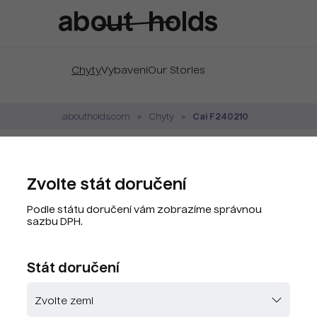
Chyty
Vybavení
Our Stories
Cai F240210
.aboutholds.com
Chyty
Cai F240210 Pure 
Zvolte stát doručení
Značka:
Cai
Podle státu doručení vám zobrazíme správnou
Kód produktu:
CAY8069-G8
sazbu DPH.
PLU kód:
CAY8069-G8
Stát doručení
Zvolte barvu
Skladem