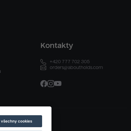
Kontakty
+420 777 702 305
orders@aboutholds.com
u
t všechny cookies