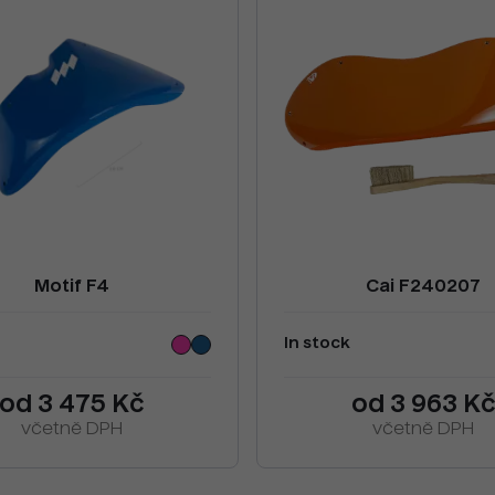
Motif F4
Cai F240207
In stock
od 3 475 Kč
od 3 963 K
včetně DPH
včetně DPH