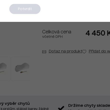
Na dotaz
Potvrdit
Celková cena
4 450 
včetně DPH
Dotaz na produkt
Přidat do w
vý výběr chytů
Držíme chyty sklad
 k prstům, stálost barev, žádné