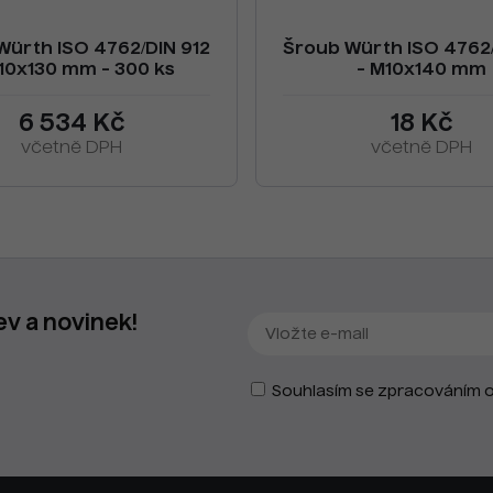
Würth ISO 4762/DIN 912
Šroub Würth ISO 4762/
10x130 mm - 300 ks
- M10x140 mm
6 534 Kč
18 Kč
včetně DPH
včetně DPH
ev a novinek!
Souhlasím se zpracováním o