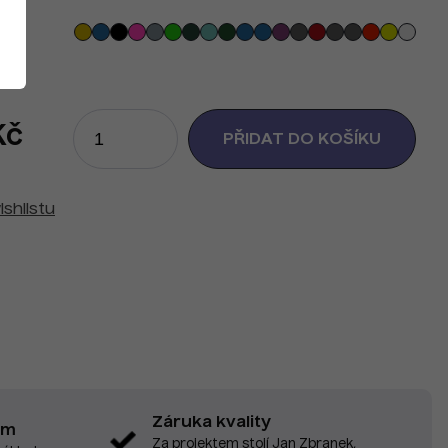
Kč
ishlistu
Záruka kvality
em
Za projektem stojí Jan Zbranek,