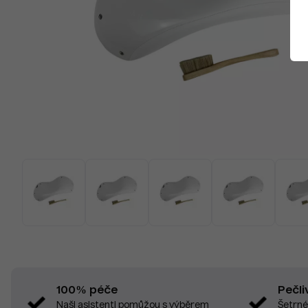
Pečli
100% péče
Šetrné
Naši asistenti pomůžou s výběrem