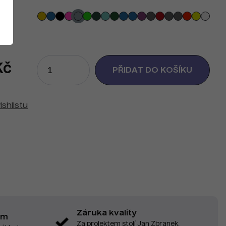
Kč
ishlistu
Záruka kvality
em
Za projektem stojí Jan Zbranek,