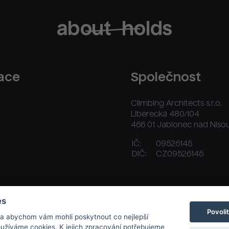
race
Společnost
Climbing Architects s.r.o.
Liberecká 480/104
466 01 Jablonec nad Niso
IČ:
09526145
DIČ:
CZ09526145
ační řád
Platební a dodací podmínky
Kontakt
es
Povoli
 a abychom vám mohli poskytnout co nejlepší
používáme cookies. K jejich zpracování potřebujeme