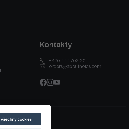
Kontakty
+420 777 702 305
orders@aboutholds.com
u
t všechny cookies