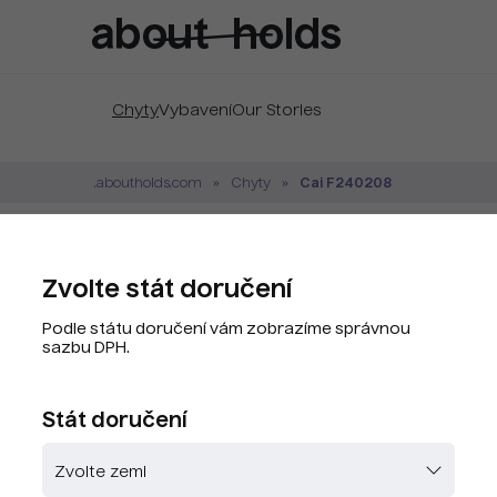
Chyty
Vybavení
Our Stories
Cai F240208
.aboutholds.com
Chyty
Cai F240208 Silver
Zvolte stát doručení
Značka:
Cai
Podle státu doručení vám zobrazíme správnou
Kód produktu:
CAY8067-G8
sazbu DPH.
PLU kód:
CAY8067-G8
Stát doručení
Zvolte barvu
Skladem