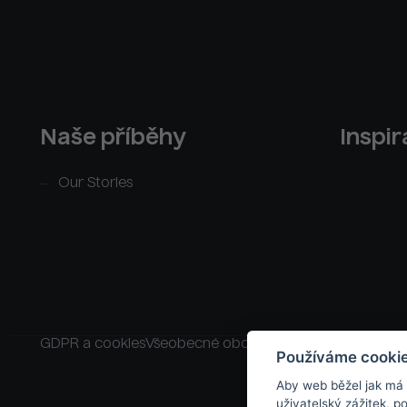
Naše příběhy
Inspi
Our Stories
GDPR a cookies
Všeobecné obchodní podmínky
Raklam
Používáme cooki
Aby web běžel jak má
uživatelský zážitek, 