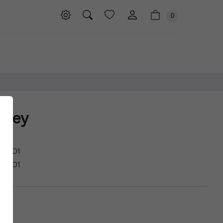
0
 Grey
.7001
.7001