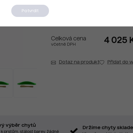
Na dotaz
Potvrdit
Celková cena
4 025 
včetně DPH
Dotaz na produkt
Přidat do w
vý výběr chytů
Držíme chyty sklad
 k prstům, stálost barev, žádné