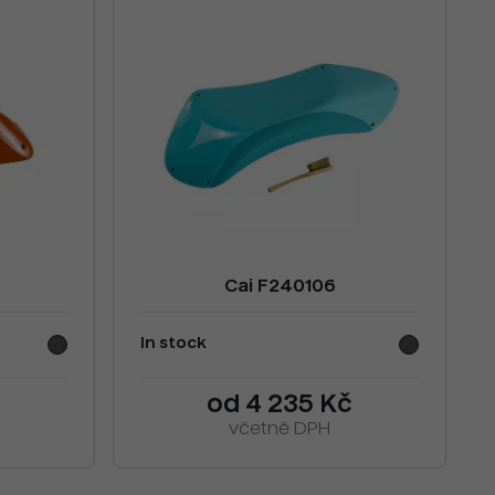
Cai F240106
In stock
č
od 4 235 Kč
včetně DPH