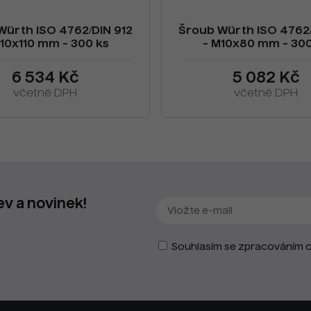
Würth ISO 4762/DIN 912
Šroub Würth ISO 4762/
10x110 mm - 300 ks
- M10x80 mm - 300
6 534 Kč
5 082 Kč
včetně DPH
včetně DPH
ev a novinek!
Souhlasím se zpracováním o