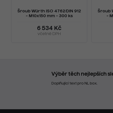
Šroub Würth ISO 4762/DIN 912
Šroub 
- M10x150 mm - 300 ks
- M
6 534 Kč
včetně DPH
Výběr těch nejlepších sl
Doplňující text pro NL box.