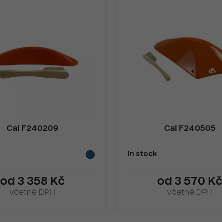
Cai F240209
Cai F240505
In stock
od 3 358 Kč
od 3 570 K
včetně DPH
včetně DPH