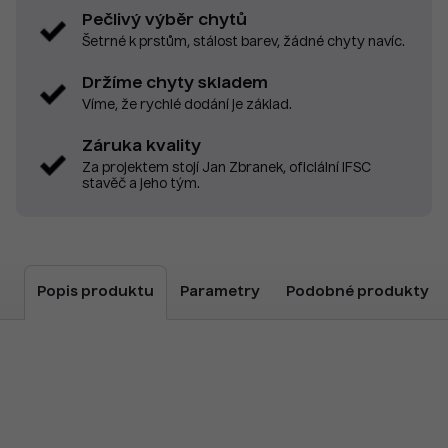
Pečlivý výběr chytů
Šetrné k prstům, stálost barev, žádné chyty navíc.
Držíme chyty skladem
Víme, že rychlé dodání je základ.
Záruka kvality
Za projektem stojí Jan Zbranek, oficiální IFSC
stavěč a jeho tým.
Popis produktu
Parametry
Podobné produkty