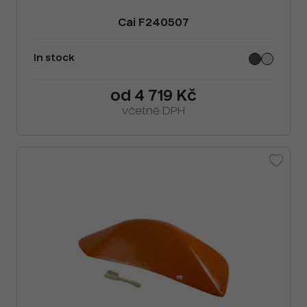
Cai F240507
In stock
od 4 719 Kč
včetně DPH