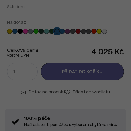
Skladem
Na dotaz
Celková cena
4 025 Kč
včetně DPH
Dotaz na produkt
Přidat do wishlistu
100% péče
Naši asistenti pomůžou s výběrem chytů na míru.