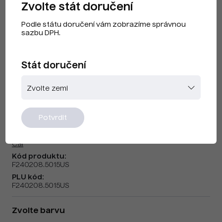
Zvolte stát doručení
Podle státu doručení vám zobrazíme správnou
sazbu DPH.
Stát doručení
CAI F240208 Nebeská modrá US
Potvrdit
Značka:
Cai
Kód produktu:
F240208.5015US
PLU kód:
F240208.5015US
Zvolte barvu