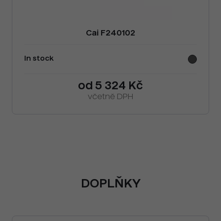
Cai F240102
In stock
od 5 324 Kč
včetně DPH
DOPLŇKY