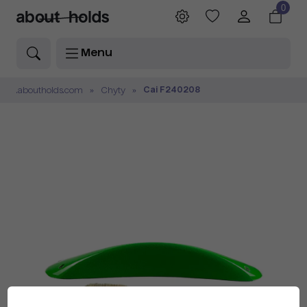
0
Menu
Cai F240208
.aboutholds.com
Chyty